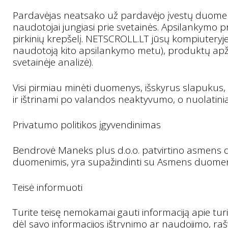
Pardavėjas neatsako už pardavėjo įvestų duomenų
naudotojai jungiasi prie svetainės. Apsilankymo pr
pirkinių krepšelį. NETSCROLL.LT jūsų kompiuteryje 
naudotoją kito apsilankymo metu), produktų apžva
svetainėje analizė).
Visi pirmiau minėti duomenys, išskyrus slapukus
ir ištrinami po valandos neaktyvumo, o nuolatini
Privatumo politikos įgyvendinimas
Bendrovė Maneks plus d.o.o. patvirtino asmens d
duomenimis, yra supažindinti su Asmens duomenų
Teisė informuoti
Turite teisę nemokamai gauti informaciją apie turimą
dėl savo informacijos ištrynimo ar naudojimo, ra