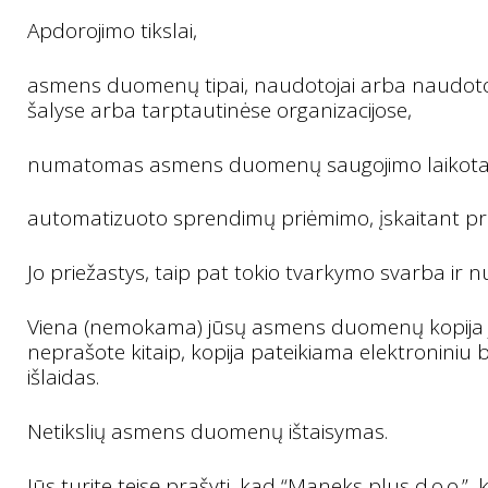
Apdorojimo tikslai,
asmens duomenų tipai, naudotojai arba naudotoj
šalyse arba tarptautinėse organizacijose,
numatomas asmens duomenų saugojimo laikotarpis a
automatizuoto sprendimų priėmimo, įskaitant pro
Jo priežastys, taip pat tokio tvarkymo svarba i
Viena (nemokama) jūsų asmens duomenų kopija jū
neprašote kitaip, kopija pateikiama elektroniniu
išlaidas.
Netikslių asmens duomenų ištaisymas.
Jūs turite teisę prašyti, kad “Maneks plus d.o.o