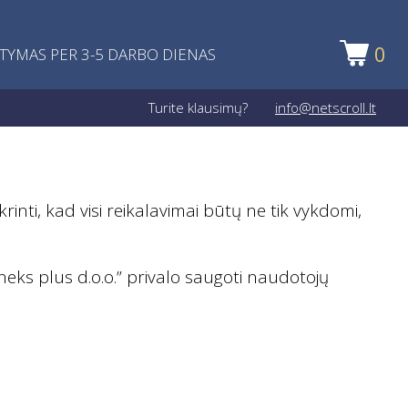
0
ATYMAS PER 3-5 DARBO DIENAS
Turite klausimų?
info@netscroll.lt
nti, kad visi reikalavimai būtų ne tik vykdomi,
s plus d.o.o.” privalo saugoti naudotojų