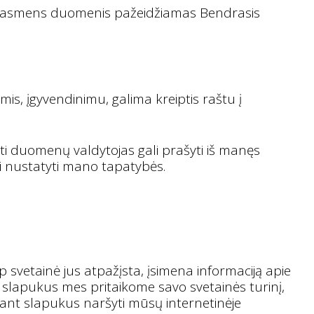
ūsų asmens duomenis pažeidžiamas Bendrasis
is, įgyvendinimu, galima kreiptis raštu į
i duomenų valdytojas gali prašyti iš manęs
imai nustatyti mano tapatybės.
ip svetainė jus atpažįsta, įsimena informaciją apie
 slapukus mes pritaikome savo svetainės turinį,
ant slapukus naršyti mūsų internetinėje