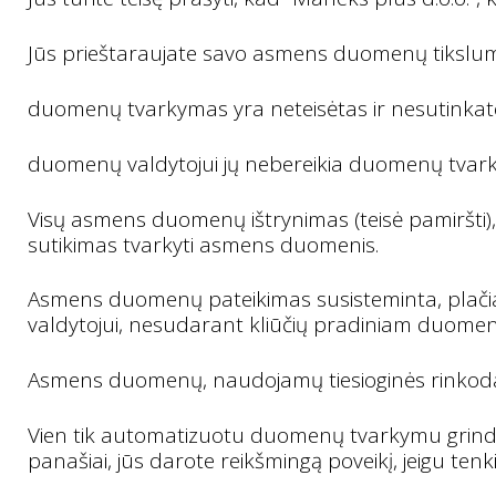
Jūs prieštaraujate savo asmens duomenų tikslumu
duomenų tvarkymas yra neteisėtas ir nesutinkate,
duomenų valdytojui jų nebereikia duomenų tvarkymo
Visų asmens duomenų ištrynimas (teisė pamiršti)
sutikimas tvarkyti asmens duomenis.
Asmens duomenų pateikimas susisteminta, plačiai
valdytojui, nesudarant kliūčių pradiniam duomenų
Asmens duomenų, naudojamų tiesioginės rinkodaros
Vien tik automatizuotu duomenų tvarkymu grindžia
panašiai, jūs darote reikšmingą poveikį, jeigu 