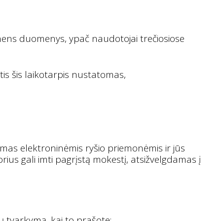
mens duomenys, ypač naudotojai trečiosiose
is šis laikotarpis nustatomas,
as elektroninėmis ryšio priemonėmis ir jūs
ius gali imti pagrįstą mokestį, atsižvelgdamas į
 tvarkymą, kai to prašote: