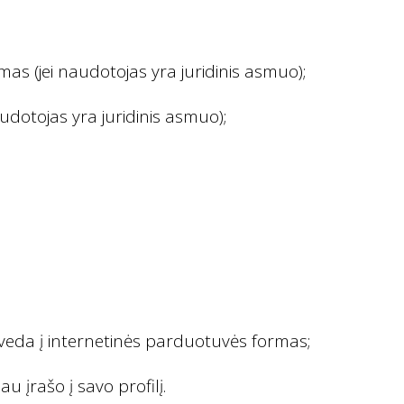
s (jei naudotojas yra juridinis asmuo);
udotojas yra juridinis asmuo);
įveda į internetinės parduotuvės formas;
 įrašo į savo profilį.