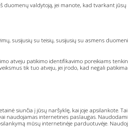
rieš duomenų valdytoją, jei manote, kad tvarkant j
mų, susijusių su teisių, susijusių su asmens duomenim
o atveju patikimo identifikavimo poreikiams tenkint
ti veiksmus tik tuo atveju, jei įrodo, kad negali patik
ainė siunčia į jūsų naršyklę, kai joje apsilankote. Ta
ngvai naudojamas internetines paslaugas. Naudodami
silankymą mūsų internetinėje parduotuvėje. Naudoj