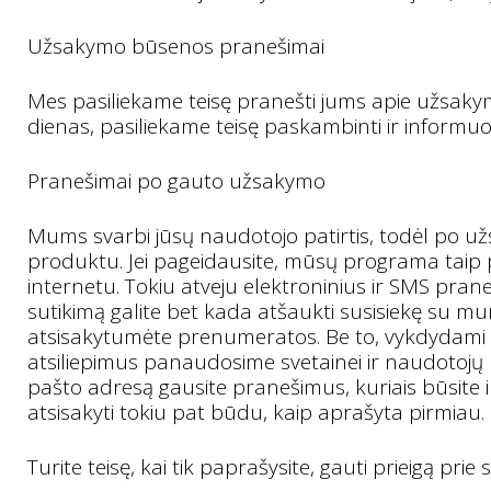
Užsakymo būsenos pranešimai
Mes pasiliekame teisę pranešti jums apie užsakym
dienas, pasiliekame teisę paskambinti ir informuot
Pranešimai po gauto užsakymo
Mums svarbi jūsų naudotojo patirtis, todėl po užsa
produktu. Jei pageidausite, mūsų programa taip pa
internetu. Tokiu atveju elektroninius ir SMS pra
sutikimą galite bet kada atšaukti susisiekę su mu
atsisakytumėte prenumeratos. Be to, vykdydami s
atsiliepimus panaudosime svetainei ir naudotojų pa
pašto adresą gausite pranešimus, kuriais būsite 
atsisakyti tokiu pat būdu, kaip aprašyta pirmiau.
Turite teisę, kai tik paprašysite, gauti prieigą pr