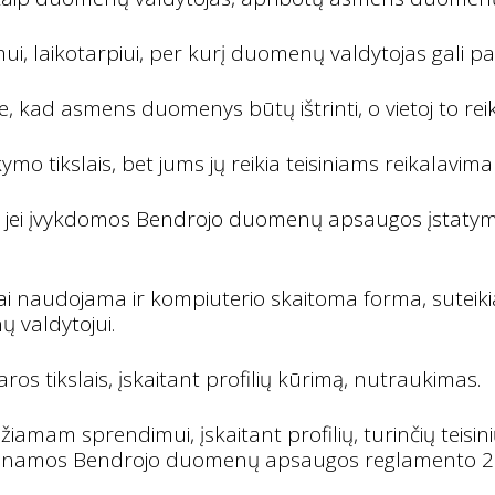
i, laikotarpiui, per kurį duomenų valdytojas gali p
 kad asmens duomenys būtų ištrinti, o vietoj to reik
 tikslais, bet jums jų reikia teisiniams reikalavimam
, jei įvykdomos Bendrojo duomenų apsaugos įstatymo
 naudojama ir kompiuterio skaitoma forma, suteikia
 valdytojui.
 tikslais, įskaitant profilių kūrimą, nutraukimas.
mam sprendimui, įskaitant profilių, turinčių teisini
tenkinamos Bendrojo duomenų apsaugos reglamento 22 