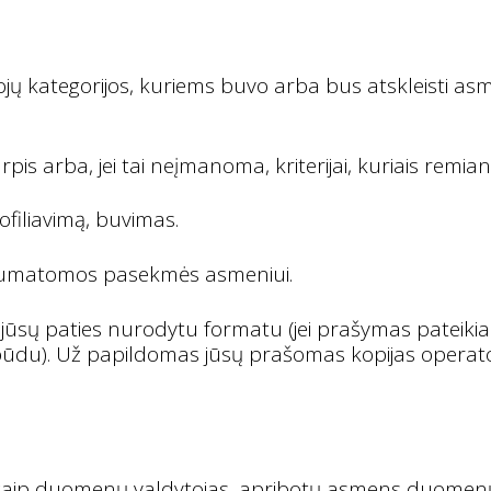
ų kategorijos, kuriems buvo arba bus atskleisti as
rba, jei tai neįmanoma, kriterijai, kuriais remiant
filiavimą, buvimas.
r numatomos pasekmės asmeniui.
sų paties nurodytu formatu (jei prašymas pateikiam
 būdu). Už papildomas jūsų prašomas kopijas operator
.”, kaip duomenų valdytojas, apribotų asmens duomenų