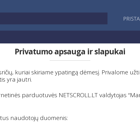
PRIST
Privatumo apsauga ir slapukai
ų, kuriai skiriame ypatingą dėmesį. Privalome užtikri
is yra jautri.
tinės parduotuvės NETSCROLL.LT valdytojas “Manek
dytus naudotojų duomenis: