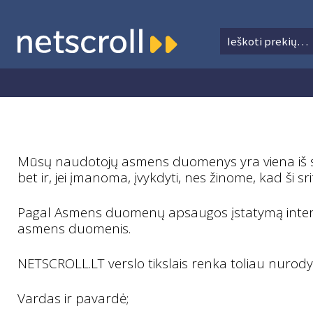
Ieškoti:
Ieškoti
Pereiti
Pereiti
prie
prie
meniu
turinio
Mūsų naudotojų asmens duomenys yra viena iš sriči
bet ir, jei įmanoma, įvykdyti, nes žinome, kad ši srit
Pagal Asmens duomenų apsaugos įstatymą interne
asmens duomenis.
NETSCROLL.LT verslo tikslais renka toliau nuro
Vardas ir pavardė;