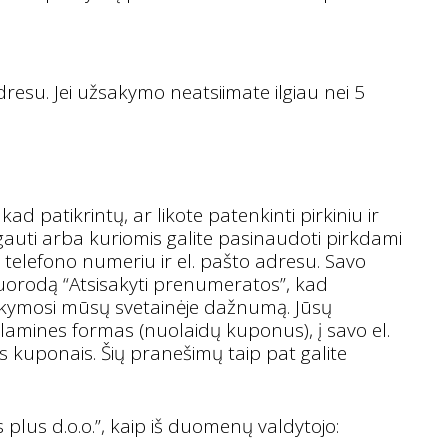
esu. Jei užsakymo neatsiimate ilgiau nei 5
 patikrintų, ar likote patenkinti pirkiniu ir
gauti arba kuriomis galite pasinaudoti pirkdami
 telefono numeriu ir el. pašto adresu. Savo
rodą “Atsisakyti prenumeratos”, kad
ankymosi mūsų svetainėje dažnumą. Jūsų
eklamines formas (nuolaidų kuponus), į savo el.
 kuponais. Šių pranešimų taip pat galite
 plus d.o.o.”, kaip iš duomenų valdytojo: