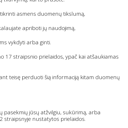
atikrinti asmens duomenų tikslumą,
alaujate apriboti jų naudojimą,
s vykdyti arba ginti.
 17 straipsnio prielaidos, ypač kai atšaukiamas
nt teisę perduoti šią informaciją kitam duomenų
ų pasekmių jūsų atžvilgiu, sukūrimą, arba
straipsnyje nustatytos prielaidos.