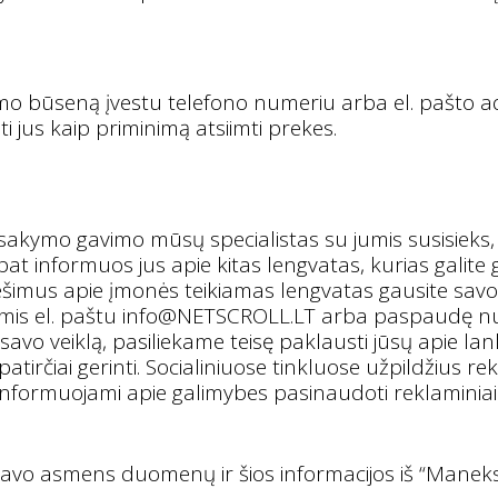
o būseną įvestu telefono numeriu arba el. pašto adr
i jus kaip priminimą atsiimti prekes.
kymo gavimo mūsų specialistas su jumis susisieks, kad
t informuos jus apie kitas lengvatas, kurias galite 
nešimus apie įmonės teikiamas lengvatas gausite savo
mis el. paštu
info@NETSCROLL.LT
arba paspaudę nuo
avo veiklą, pasiliekame teisę paklausti jūsų apie l
tirčiai gerinti. Socialiniuose tinkluose užpildžius r
informuojami apie galimybes pasinaudoti reklaminiais
ie savo asmens duomenų ir šios informacijos iš “Maneks