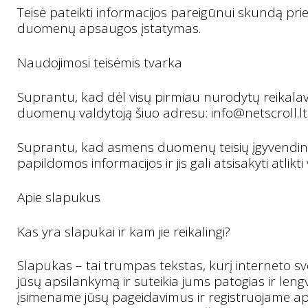
Teisė pateikti informacijos pareigūnui skundą p
duomenų apsaugos įstatymas.
Naudojimosi teisėmis tvarka
Suprantu, kad dėl visų pirmiau nurodytų reikalavi
duomenų valdytoją šiuo adresu:
info@netscroll.lt
Suprantu, kad asmens duomenų teisių įgyvendinim
papildomos informacijos ir jis gali atsisakyti atlik
Apie slapukus
Kas yra slapukai ir kam jie reikalingi?
Slapukas – tai trumpas tekstas, kurį interneto svet
jūsų apsilankymą ir suteikia jums patogias ir le
įsimename jūsų pageidavimus ir registruojame ap