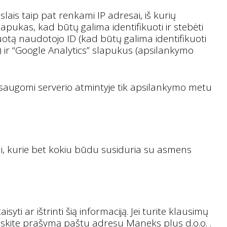
is taip pat renkami IP adresai, iš kurių
apukas, kad būtų galima identifikuoti ir stebėti
ruotą naudotojo ID (kad būtų galima identifikuoti
 ir “Google Analytics” slapukus (apsilankymo
 saugomi serverio atmintyje tik apsilankymo metu
i, kurie bet kokiu būdu susiduria su asmens
yti ar ištrinti šią informaciją. Jei turite klausimų
skite prašymą paštu adresu Maneks plus d.o.o. .