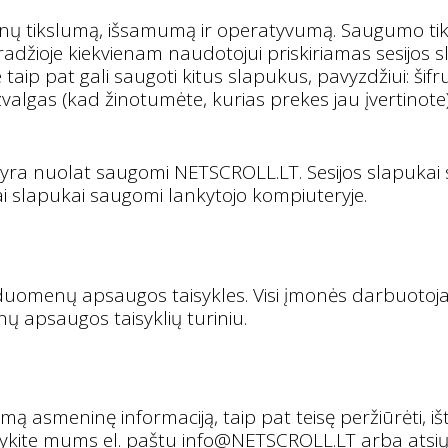
 tikslumą, išsamumą ir operatyvumą. Saugumo tiksla
adžioje kiekvienam naudotojui priskiriamas sesijos sl
taip pat gali saugoti kitus slapukus, pavyzdžiui: šif
lgas (kad žinotumėte, kurias prekes jau įvertinote)
, yra nuolat saugomi NETSCROLL.LT. Sesijos slapukai
ai slapukai saugomi lankytojo kompiuteryje.
uomenų apsaugos taisykles. Visi įmonės darbuotoja
 apsaugos taisyklių turiniu.
 asmeninę informaciją, taip pat teisę peržiūrėti, ištais
šykite mums el. paštu
info@NETSCROLL.LT
arba atsių