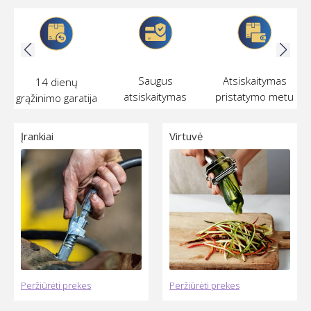
Saugus
Atsiskaitymas
14 dienų
atsiskaitymas
pristatymo metu
grąžinimo garatija
internetu
Įrankiai
Virtuvė
Peržiūrėti prekes
Peržiūrėti prekes