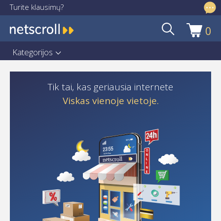
Turite klausimų?
info@netscroll.lt
0
Pereiti
Pereiti
prie
prie
Kategorijos
meniu
turinio
Pradžia
Tik tai, kas geriausia internete
Asmens duomenų apsaugos deklaracija
Viskas vienoje vietoje.
Cart
Checkout
Dažniausiai užduodami klausimai
email
email-a