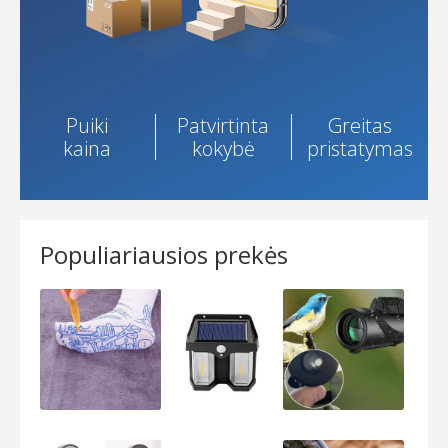
email-b
email-c
Puiki
Patvirtinta
Greitas
My account
kaina
kokybė
pristatymas
Nusiskundimai
Prekių garantija
Populiariausios prekės
Prekių grąžinimas
Privatumo apsauga ir slapukai
Sample Page
Shop