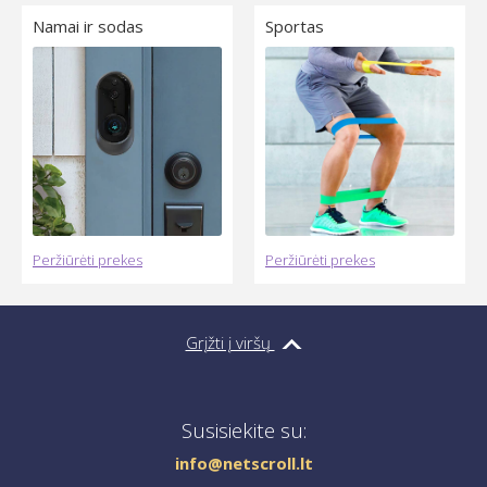
Namai ir sodas
Sportas
Peržiūrėti prekes
Peržiūrėti prekes
Grįžti į viršų
Susisiekite su:
info@netscroll.lt