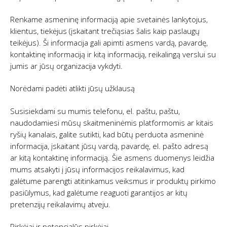
Renkame asmeninę informaciją apie svetainės lankytojus,
klientus, tiekėjus (įskaitant trečiąsias šalis kaip paslaugų
teikėjus). Ši informacija gali apimti asmens vardą, pavardę,
kontaktinę informaciją ir kitą informaciją, reikalingą verslui su
jumis ar jūsų organizacija vykdyti.
Norėdami padėti atlikti jūsų užklausą
Susisiekdami su mumis telefonu, el. paštu, paštu,
naudodamiesi mūsų skaitmeninėmis platformomis ar kitais
ryšių kanalais, galite sutikti, kad būtų perduota asmeninė
informacija, įskaitant jūsų vardą, pavardę, el. pašto adresą
ar kitą kontaktinę informaciją. Šie asmens duomenys leidžia
mums atsakyti į jūsų informacijos reikalavimus, kad
galėtume parengti atitinkamus veiksmus ir produktų pirkimo
pasiūlymus, kad galėtume reaguoti garantijos ar kitų
pretenzijų reikalavimų atveju.
Pirkėjai ir potencialūs pirkėjai