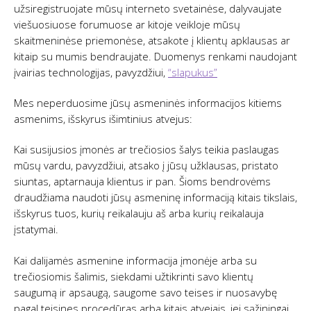
užsiregistruojate mūsų interneto svetainėse, dalyvaujate
viešuosiuose forumuose ar kitoje veikloje mūsų
skaitmeninėse priemonėse, atsakote į klientų apklausas ar
kitaip su mumis bendraujate. Duomenys renkami naudojant
įvairias technologijas, pavyzdžiui,
“slapukus”
Mes neperduosime jūsų asmeninės informacijos kitiems
asmenims, išskyrus išimtinius atvejus:
Kai susijusios įmonės ar trečiosios šalys teikia paslaugas
mūsų vardu, pavyzdžiui, atsako į jūsų užklausas, pristato
siuntas, aptarnauja klientus ir pan. Šioms bendrovėms
draudžiama naudoti jūsų asmeninę informaciją kitais tikslais,
išskyrus tuos, kurių reikalauju aš arba kurių reikalauja
įstatymai.
Kai dalijamės asmenine informacija įmonėje arba su
trečiosiomis šalimis, siekdami užtikrinti savo klientų
saugumą ir apsaugą, saugome savo teises ir nuosavybę
pagal teisines procedūras arba kitais atvejais, jei sąžiningai