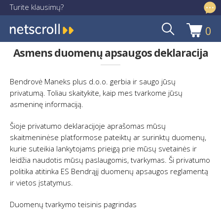
Turite klausimų?
info@netscroll.lt
0
Pereiti
Pereiti
prie
prie
Asmens duomenų apsaugos deklaracija
meniu
turinio
Bendrovė Maneks plus d.o.o. gerbia ir saugo jūsų
privatumą. Toliau skaitykite, kaip mes tvarkome jūsų
asmeninę informaciją.
Šioje privatumo deklaracijoje aprašomas mūsų
skaitmeninėse platformose pateiktų ar surinktų duomenų,
kurie suteikia lankytojams prieigą prie mūsų svetainės ir
leidžia naudotis mūsų paslaugomis, tvarkymas. Ši privatumo
politika atitinka ES Bendrąjį duomenų apsaugos reglamentą
ir vietos įstatymus.
Duomenų tvarkymo teisinis pagrindas