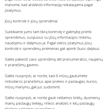
manome, kad atskleisti informaciją reikalaujama pagal
įstatymus.
Jūsų kontrolė ir jūsų sprendimai
Suteikiame jums tam tikrą kontrolę ir galimybę priimti
sprendimus, susijusius su jūsų informacijos rinkimu,
naudojimu ir dalijimusi ja. Pagal vietos įstatymus jūsų
kontrolė ir sprendimų priėmimas gali apimti šiuos dalykus:
Galite pakeisti savo sprendimą dėl prenumeratos, naujienų
ir pranešimų gavimo.
Galite nuspręsti, ar norite, kad iš mūsų gautumėte
rinkodaros pranešimus apie prekes ir paslaugas, kurios,
mūsų manymu, gali jus sudominti.
Galite nuspręsti, ar norite gauti reklamos tinklų, duomenų
mainų paslaugų teikėjų, rinkos analizės ir kitų paslaugų
tikslinės reklamos pranešimus.