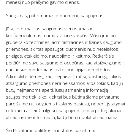
mėnesį nuo prašymo gavimo dienos.
Saugumas, patikimumas ir duomenų saugojimas
Jūsų informacijos saugumas, vientisumas ir
konfidencialumas mums yra itin svarbūs. Mūsų įmonių
grupė taiko technines, administracines ir fizines saugumo
priemones, skirtas apsaugoti duomenis nuo neteisėtos
prieigos, atskleidimo, naudojimo ir keitimo. Retkarčiais
peržiūrime savo saugumo procedūras, kad atsižvelgtume į
naujausias moderniausias technologijas ir metodus.
Atkreipkite dėmesį, kad, nepaisant mūsų pastangų, jokios
atsargumo priemonės nėra neišsamios arba tokios, kad jų
būtų neįmanoma apeiti. Jūsų asmeninę informaciją
saugosime tiek laiko, kiek tai bus būtina šiame privatumo
pareiškime nurodytiems tikslams pasiekti, nebent įstatymai
reikalauja ar leidžia ilgesnį saugojimo laikotarpį. Reguliariai
atnaujinsime informaciją, kad ji būtų nuolat atnaujinama.
Šio Privatumo politikos nuostatos pakeitimai