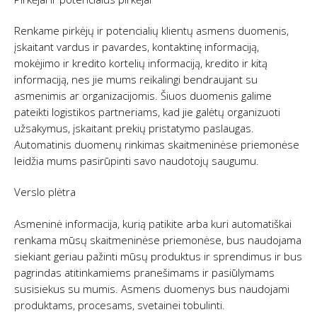
Renkame pirkėjų ir potencialių klientų asmens duomenis,
įskaitant vardus ir pavardes, kontaktinę informaciją,
mokėjimo ir kredito kortelių informaciją, kredito ir kitą
informaciją, nes jie mums reikalingi bendraujant su
asmenimis ar organizacijomis. Šiuos duomenis galime
pateikti logistikos partneriams, kad jie galėtų organizuoti
užsakymus, įskaitant prekių pristatymo paslaugas.
Automatinis duomenų rinkimas skaitmeninėse priemonėse
leidžia mums pasirūpinti savo naudotojų saugumu.
Verslo plėtra
Asmeninė informacija, kurią patikite arba kuri automatiškai
renkama mūsų skaitmeninėse priemonėse, bus naudojama
siekiant geriau pažinti mūsų produktus ir sprendimus ir bus
pagrindas atitinkamiems pranešimams ir pasiūlymams
susisiekus su mumis. Asmens duomenys bus naudojami
produktams, procesams, svetainei tobulinti.