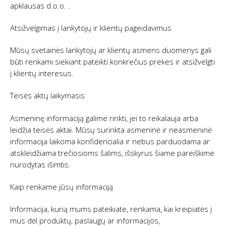
apklausas d.o.o. .
Atsižvelgimas į lankytojų ir klientų pageidavimus
Mūsų svetainės lankytojų ar klientų asmens duomenys gali
būti renkami siekiant pateikti konkrečius prekes ir atsižvelgti
į klientų interesus.
Teisės aktų laikymasis
Asmeninę informaciją galime rinkti, jei to reikalauja arba
leidžia teisės aktai. Mūsų surinkta asmeninė ir neasmeninė
informacija laikoma konfidencialia ir nebus parduodama ar
atskleidžiama trečiosioms šalims, išskyrus šiame pareiškime
nurodytas išimtis.
Kaip renkame jūsų informaciją
Informacija, kurią mums pateikiate, renkama, kai kreipiatės į
mus dėl produktų, paslaugų ar informacijos,