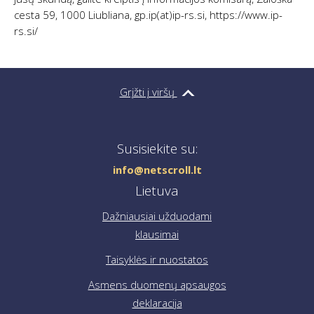
cesta 59, 1000 Liubliana, gp.ip(at)ip-rs.si, https://www.ip-
rs.si/
Grįžti į viršų
Susisiekite su:
info@netscroll.lt
Lietuva
Dažniausiai užduodami
klausimai
Taisyklės ir nuostatos
Asmens duomenų apsaugos
deklaracija