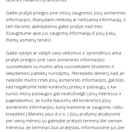
Galite prašyti prieigos prie mūsų saugomos jūsų asmeninės
informacijos, ištaisydami netikslią ar neišsamią informaciją, o
tam tikromis aplinkybėmis galite prašyti, kad mes
išsaugotume apie jus saugomą informaciją iš jūsų įrašų
(fizinių asmenų teisės).
Galite vykdyti ar valdyti savo veiksmus ir sprendimus arba
prašyti prieigos prie savo asmeninės informacijos
susisiekdami su mumis arba susisiekdami žinutėmis ir
laikydamiesi pateiktų nurodymų. Atkreipkite dėmesį, kad, jei
neleisite mums rinkti jūsų asmeninės informacijos, gali būti,
kad negalėsime teikti konkrečių prekių ir paslaugų, o kai
kurios mūsų paslaugos gali neatsižvelgti į jūsų interesus ir
pageidavimus. Jei turite klausimų dėl konkrečios jūsų
asmeninės informacijos, kurią tvarkome ar saugome, raštu
kreipkitės į Maneks plus d.o.o. Į jūsų prašymą atsakysime
per vieną mėnesį su galimybe pratęsti terminą dar vienam
mėnesiui. Jei terminas bus pratęstas, informuosime jus per