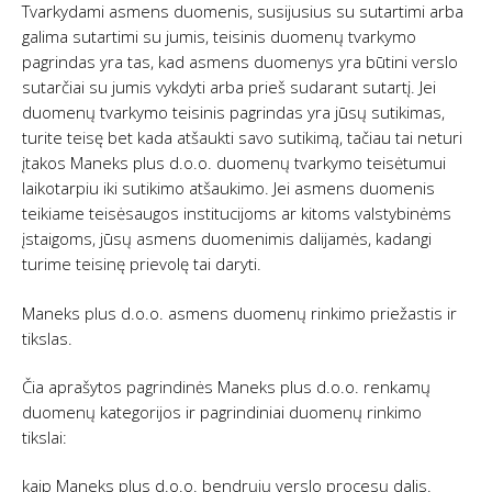
Tvarkydami asmens duomenis, susijusius su sutartimi arba
galima sutartimi su jumis, teisinis duomenų tvarkymo
pagrindas yra tas, kad asmens duomenys yra būtini verslo
sutarčiai su jumis vykdyti arba prieš sudarant sutartį. Jei
duomenų tvarkymo teisinis pagrindas yra jūsų sutikimas,
turite teisę bet kada atšaukti savo sutikimą, tačiau tai neturi
įtakos Maneks plus d.o.o. duomenų tvarkymo teisėtumui
laikotarpiu iki sutikimo atšaukimo. Jei asmens duomenis
teikiame teisėsaugos institucijoms ar kitoms valstybinėms
įstaigoms, jūsų asmens duomenimis dalijamės, kadangi
turime teisinę prievolę tai daryti.
Maneks plus d.o.o. asmens duomenų rinkimo priežastis ir
tikslas.
Čia aprašytos pagrindinės Maneks plus d.o.o. renkamų
duomenų kategorijos ir pagrindiniai duomenų rinkimo
tikslai:
kaip Maneks plus d.o.o. bendrųjų verslo procesų dalis.