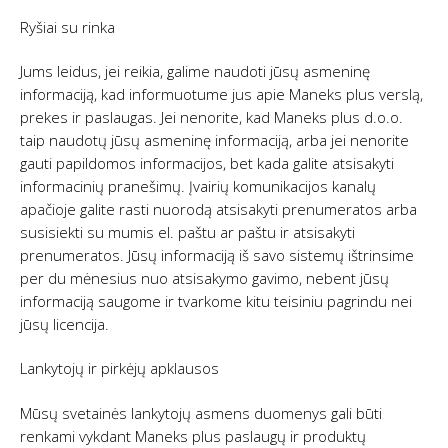
Ryšiai su rinka
Jums leidus, jei reikia, galime naudoti jūsų asmeninę
informaciją, kad informuotume jus apie Maneks plus verslą,
prekes ir paslaugas. Jei nenorite, kad Maneks plus d.o.o.
taip naudotų jūsų asmeninę informaciją, arba jei nenorite
gauti papildomos informacijos, bet kada galite atsisakyti
informacinių pranešimų. Įvairių komunikacijos kanalų
apačioje galite rasti nuorodą atsisakyti prenumeratos arba
susisiekti su mumis el. paštu ar paštu ir atsisakyti
prenumeratos. Jūsų informaciją iš savo sistemų ištrinsime
per du mėnesius nuo atsisakymo gavimo, nebent jūsų
informaciją saugome ir tvarkome kitu teisiniu pagrindu nei
jūsų licencija.
Lankytojų ir pirkėjų apklausos
Mūsų svetainės lankytojų asmens duomenys gali būti
renkami vykdant Maneks plus paslaugų ir produktų