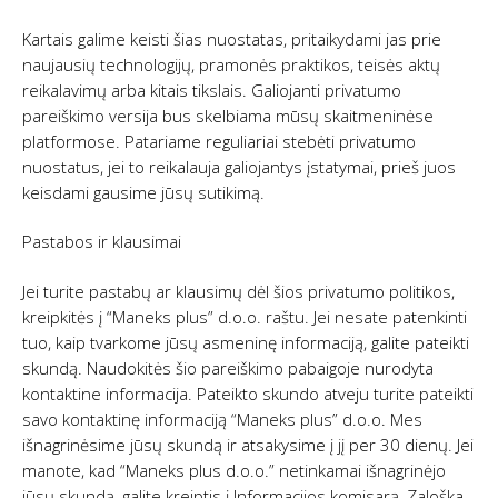
Kartais galime keisti šias nuostatas, pritaikydami jas prie
naujausių technologijų, pramonės praktikos, teisės aktų
reikalavimų arba kitais tikslais. Galiojanti privatumo
pareiškimo versija bus skelbiama mūsų skaitmeninėse
platformose. Patariame reguliariai stebėti privatumo
nuostatus, jei to reikalauja galiojantys įstatymai, prieš juos
keisdami gausime jūsų sutikimą.
Pastabos ir klausimai
Jei turite pastabų ar klausimų dėl šios privatumo politikos,
kreipkitės į “Maneks plus” d.o.o. raštu. Jei nesate patenkinti
tuo, kaip tvarkome jūsų asmeninę informaciją, galite pateikti
skundą. Naudokitės šio pareiškimo pabaigoje nurodyta
kontaktine informacija. Pateikto skundo atveju turite pateikti
savo kontaktinę informaciją “Maneks plus” d.o.o. Mes
išnagrinėsime jūsų skundą ir atsakysime į jį per 30 dienų. Jei
manote, kad “Maneks plus d.o.o.” netinkamai išnagrinėjo
jūsų skundą, galite kreiptis į Informacijos komisarą, Zaloška