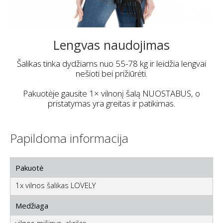
Blizgantys detalės
Pagamintas iš kokybiškos vilnos mišinio, šis šalikas
užtikrina ilgaamžiškumą ir šiuolaikišką dizainą.
Kraštai apdoroti blizgančiais akmenimis, kas prideda
elegancijos.