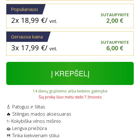
Populiariausi
SUTAUPYKITE
2x
18,99
€
/
2,00
€
vnt.
Geriausia kaina
SUTAUPYKITE
3x
17,99
€
/
6,00
€
vnt.
Į KREPŠELĮ
14 dienų grąžinimo arba keitimo galimybė
Šią prekę šiuo metu stebi 7 žmonės
💧 Patogus ir šiltas
🔥 Stilingas mados aksesuaras
✨ Kokybiška vilnos mišinio
🧽 Lengva priežiūra
🍴 Tinka kiekvienam stiliui