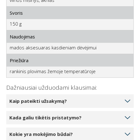
Lengvas naudojimas
Šalikas tinka dydžiams nuo 55-78 kg ir leidžia lengvai
nešioti bei prižiūrėti.
Pakuotėje gausite 1× vilnonį šalą NUOSTABUS, o
pristatymas yra greitas ir patikimas.
Papildoma informacija
Pakuotė
1x vilnos šalikas LOVELY