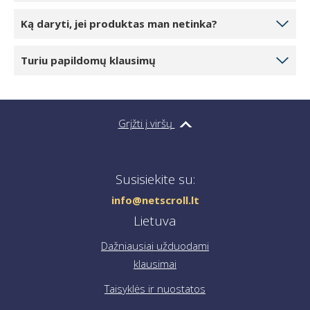
Medžiaga
vilnos mišinys, akrilas
Svoris
150 g
Naudojimas
mados aksesuaras kasdieniam dėvėjimui
Priežiūra
rankinis plovimas žemoje temperatūroje
Dažniausiai užduodami klausimai:
Kaip pateikti užsakymą?
Pasirinkite norimą užsakyti produktų kiekį
Kada galiu tikėtis pristatymo?