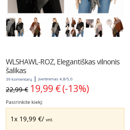
WLSHAWL-ROZ, Elegantiškas vilnonis
šalikas
įvertinimas 4,8/5,0
39 komentarų
19,99
€
(-13%)
Original
Current
22,99
€
price
price
was:
is:
Pasirinkite kiekį:
22,99 €.
19,99 €.
1x
19,99
€
/
vnt.