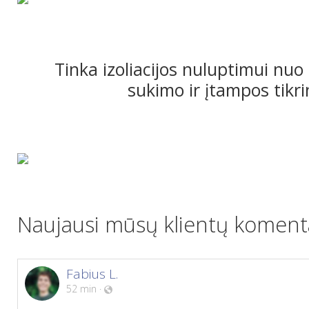
Tinka izoliacijos nuluptimui nuo 
sukimo ir įtampos tikri
Naujausi mūsų klientų komenta
Fabius L.
52 min
·