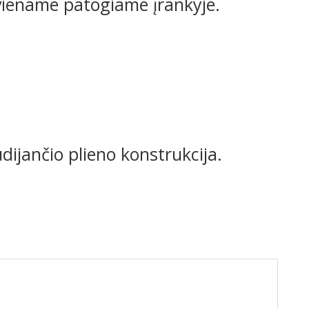
viename patogiame įrankyje.
dijančio plieno konstrukcija.