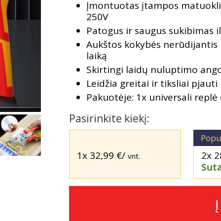
Įmontuotas įtampos matuoklis
250V
Patogus ir saugus sukibimas 
Aukštos kokybės nerūdijantis p
laiką
Skirtingi laidų nuluptimo an
Leidžia greitai ir tiksliai pjauti
Pakuotėje: 1x universali replė
Pasirinkite kiekį:
Popu
1x
32,99
€
/
2x
2
vnt.
Sut