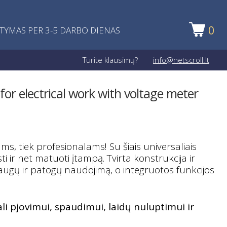
0
ATYMAS PER 3-5 DARBO DIENAS
Turite klausimų?
info@netscroll.lt
s for electrical work with voltage meter
, tiek profesionalams! Su šiais universaliais
ti ir net matuoti įtampą. Tvirta konstrukcija ir
ugų ir patogų naudojimą, o integruotos funkcijos
i pjovimui, spaudimui, laidų nuluptimui ir