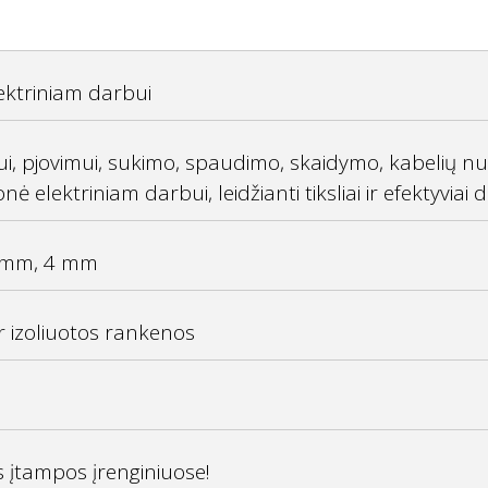
lektriniam darbui
i, pjovimui, sukimo, spaudimo, skaidymo, kabelių nul
elektriniam darbui, leidžianti tiksliai ir efektyviai di
5 mm, 4 mm
ir izoliuotos rankenos
 įtampos įrenginiuose!