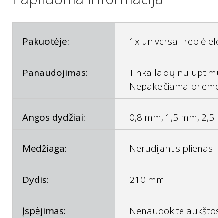
Pakuotėje:
1x universali replė e
Panaudojimas:
Tinka laidų nuluptimu
Nepakeičiama priemonė 
Angos dydžiai:
0,8 mm, 1,5 mm, 2,
Medžiaga:
Nerūdijantis plienas 
Dydis:
210 mm
Įspėjimas:
Nenaudokite aukštos