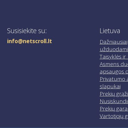
Susisiekite su:
Lietuva
info@netscroll.lt
Dažniausiai
užduodami 
Taisyklės i
Asmens d
apsaugos d
Privatumo 
slapukai
Prekių grąž
Nusiskundi
Prekių gara
Vartotjojų g