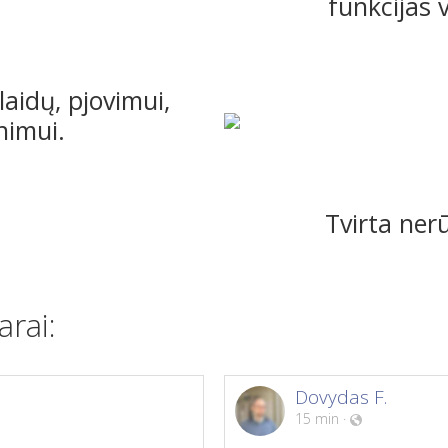
funkcijas 
laidų, pjovimui,
nimui.
Tvirta nerū
rai:
Dovydas F.
15 min
·