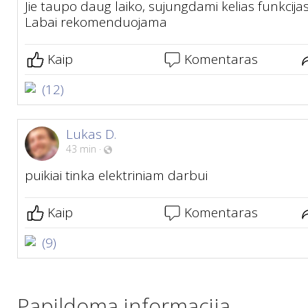
Jie taupo daug laiko, sujungdami kelias funkcija
Labai rekomenduojama
Kaip
Komentaras
(12)
Lukas D.
43 min
·
puikiai tinka elektriniam darbui
Kaip
Komentaras
(9)
Papildoma informacija