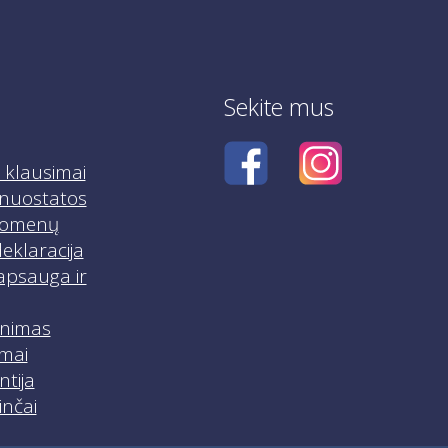
Sekite mus
klausimai
r nuostatos
uomenų
eklaracija
apsauga ir
inimas
mai
ntija
inčai