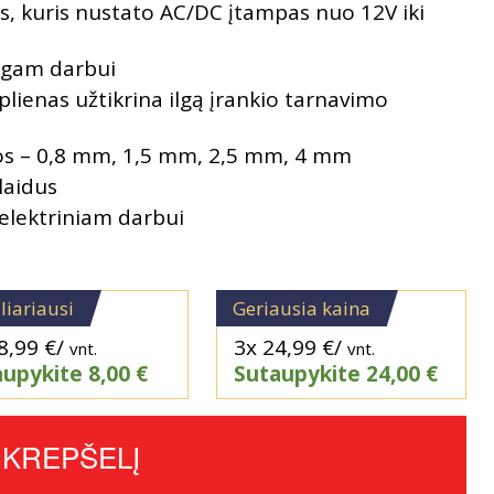
, kuris nustato AC/DC įtampas nuo 12V iki
ilgam darbui
lienas užtikrina ilgą įrankio tarnavimo
gos – 0,8 mm, 1,5 mm, 2,5 mm, 4 mm
 laidus
 elektriniam darbui
liariausi
Geriausia kaina
8,99
€
/
3x
24,99
€
/
vnt.
vnt.
aupykite
8,00
€
Sutaupykite
24,00
€
Į KREPŠELĮ