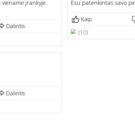
s viename įrankyje.
Esu patenkintas savo pi
Kaip
Dalintis
(10)
Dalintis