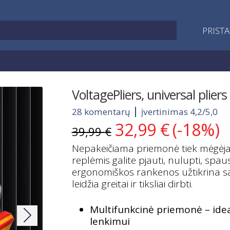
PRIST
VoltagePliers, universal plier
28 komentarų
įvertinimas 4,2/5,0
32,99
€
(-18%)
Original
Current
39,99
€
price
price
Nepakeičiama priemonė tiek mėgėjams
was:
is:
replėmis galite pjauti, nulupti, spaus
39,99 €.
32,99 €.
ergonomiškos rankenos užtikrina sa
leidžia greitai ir tiksliai dirbti.
Multifunkcinė priemonė – ideal
lenkimui