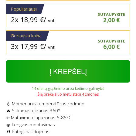
Populiariausi
SUTAUPYKITE
2x
18,99
€
/
2,00
€
vnt.
Geriausia kaina
SUTAUPYKITE
3x
17,99
€
/
6,00
€
vnt.
Į KREPŠELĮ
14 dienų grąžinimo arba keitimo galimybė
Šią prekę šiuo metu stebi 4 žmonės
💧 Momentinis temperatūros rodmuo
🔥 Sukamas ekranas 360°
✨ Matavimo diapazonas 5-85°C
🧽 Lengvas montavimas
🍴 Patogi naudojimas