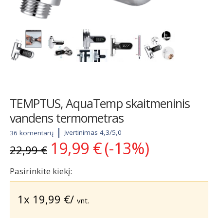
TEMPTUS, AquaTemp skaitmeninis
vandens termometras
įvertinimas 4,3/5,0
36 komentarų
19,99
€
(-13%)
Original
Current
22,99
€
price
price
was:
is:
Pasirinkite kiekį:
22,99 €.
19,99 €.
1x
19,99
€
/
vnt.