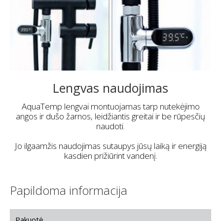
Lengvas naudojimas
AquaTemp lengvai montuojamas tarp nutekėjimo
angos ir dušo žarnos, leidžiantis greitai ir be rūpesčių
naudoti.
Jo ilgaamžis naudojimas sutaupys jūsų laiką ir energiją
kasdien prižiūrint vandenį.
Papildoma informacija
Pakuotė