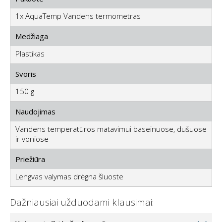
1x AquaTemp Vandens termometras
Medžiaga
Plastikas
Svoris
150 g
Naudojimas
Vandens temperatūros matavimui baseinuose, dušuose
ir voniose
Priežiūra
Lengvas valymas drėgna šluoste
Dažniausiai užduodami klausimai: