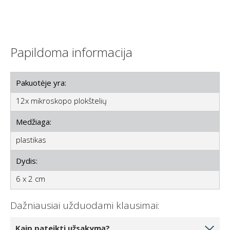
Papildoma informacija
Pakuotėje yra:
12x mikroskopo plokštelių
Medžiaga:
plastikas
Dydis:
6 x 2 cm
Dažniausiai užduodami klausimai:
Kaip pateikti užsakymą?