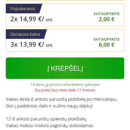
Populiariausi
SUTAUPYKITE
2x
14,99
€
/
2,00
€
vnt.
Geriausia kaina
SUTAUPYKITE
3x
13,99
€
/
6,00
€
vnt.
Į KREPŠELĮ
14 dienų grąžinimo arba keitimo galimybė
Šią prekę šiuo metu stebi 17 žmonės
Vaikas deda iš anksto paruoštą plokštelę po mikroskopu,
žiūri į padidintas dalis ir sužino naujų dalykų!
12 iš anksto paruoštų spalvotų plokštelių
Vaikas mokosi mokslo pagrindų stebėdamas