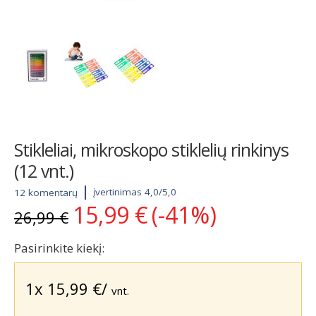
Stikleliai, mikroskopo stiklelių rinkinys
(12 vnt.)
įvertinimas 4,0/5,0
12 komentarų
15,99
€
(-41%)
Original
Current
26,99
€
price
price
was:
is:
Pasirinkite kiekį:
26,99 €.
15,99 €.
1x
15,99
€
/
vnt.