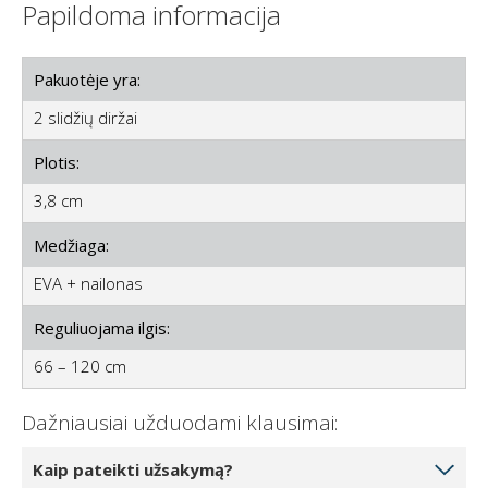
Papildoma informacija
Pakuotėje yra:
2 slidžių diržai
Plotis:
3,8 cm
Medžiaga:
EVA + nailonas
Reguliuojama ilgis:
66 – 120 cm
Dažniausiai užduodami klausimai:
Kaip pateikti užsakymą?