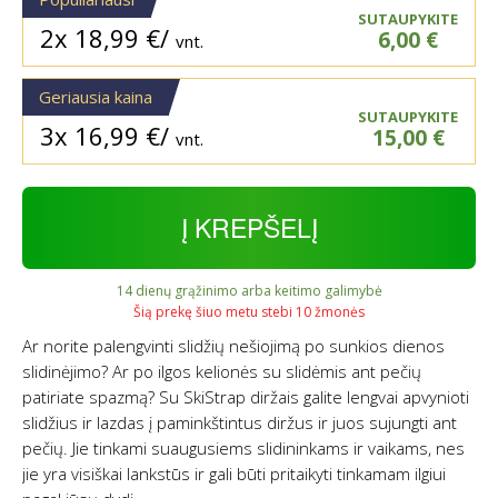
SUTAUPYKITE
2x
18,99
€
/
6,00
€
vnt.
Geriausia kaina
SUTAUPYKITE
3x
16,99
€
/
15,00
€
vnt.
Į KREPŠELĮ
14 dienų grąžinimo arba keitimo galimybė
Šią prekę šiuo metu stebi 10 žmonės
Ar norite palengvinti slidžių nešiojimą po sunkios dienos
slidinėjimo? Ar po ilgos kelionės su slidėmis ant pečių
patiriate spazmą? Su SkiStrap diržais galite lengvai apvynioti
slidžius ir lazdas į paminkštintus diržus ir juos sujungti ant
pečių. Jie tinkami suaugusiems slidininkams ir vaikams, nes
jie yra visiškai lankstūs ir gali būti pritaikyti tinkamam ilgiui