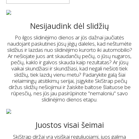
Nesijaudink dėl slidžių
Po ilgos slidinėjimo dienos ar jūs dažnai jaučiatės
naudojant paskutines jūsų jėgų daleles, kad neštumėte
slidžius ir lazdas nuo slidinėjimo kurorto iki automobilio?
Ar nešiojate juos ant skaudančių pečių, o jūsų nugaros,
pečių, kaklo ir galvos skauda kaip rezultatas? Ar jūsų
vaikai skundžiasi ir skundžiasi, kad negali nešioti tiek
slidžių, tiek lazdų vienu metu? Padarykite galą šiai
nelaimingų atsitikimų serijai, įsigykite SkiStrap pečių
diržus slidžių nešiojimui ir žaiskite baltose šlaituose be
rūpesčių, nes jūs jau pasirūpinote "nemaloniu" savo
slidinėjimo dienos etapu.
Juostos visai šeimai
SkiStrap diržai yra visiškai reguliuojami, juos galima