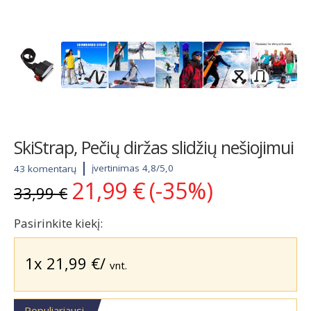
SkiStrap, Pečių diržas slidžių nešiojimui
įvertinimas 4,8/5,0
43 komentarų
21,99
€
(-35%)
Original
Current
33,99
€
price
price
was:
is:
Pasirinkite kiekį:
33,99 €.
21,99 €.
1x
21,99
€
/
vnt.
Populiariausi