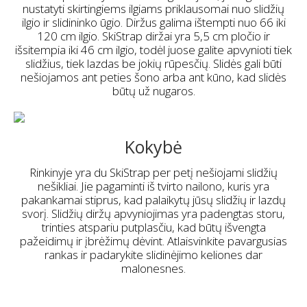
nustatyti skirtingiems ilgiams priklausomai nuo slidžių
ilgio ir slidininko ūgio. Diržus galima ištempti nuo 66 iki
120 cm ilgio. SkiStrap diržai yra 5,5 cm pločio ir
išsitempia iki 46 cm ilgio, todėl juose galite apvynioti tiek
slidžius, tiek lazdas be jokių rūpesčių. Slidės gali būti
nešiojamos ant peties šono arba ant kūno, kad slidės
būtų už nugaros.
Kokybė
Rinkinyje yra du SkiStrap per petį nešiojami slidžių
nešikliai. Jie pagaminti iš tvirto nailono, kuris yra
pakankamai stiprus, kad palaikytų jūsų slidžių ir lazdų
svorį. Slidžių diržų apvyniojimas yra padengtas storu,
trinties atspariu putplasčiu, kad būtų išvengta
pažeidimų ir įbrėžimų dėvint. Atlaisvinkite pavargusias
rankas ir padarykite slidinėjimo keliones dar
malonesnes.