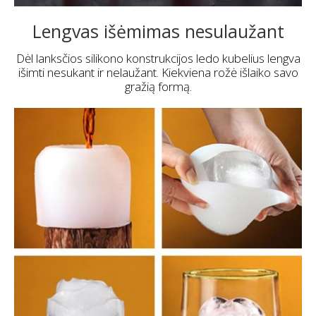
Lengvas išėmimas nesulaužant
Dėl lanksčios silikono konstrukcijos ledo kubelius lengva
išimti nesukant ir nelaužant. Kiekviena rožė išlaiko savo
gražią formą.