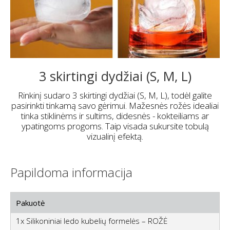
3 skirtingi dydžiai (S, M, L)
Rinkinį sudaro 3 skirtingi dydžiai (S, M, L), todėl galite
pasirinkti tinkamą savo gėrimui. Mažesnės rožės idealiai
tinka stiklinėms ir sultims, didesnės - kokteiliams ar
ypatingoms progoms. Taip visada sukursite tobulą
vizualinį efektą.
Papildoma informacija
Pakuotė
1x Silikoniniai ledo kubelių formelės – ROŽĖ