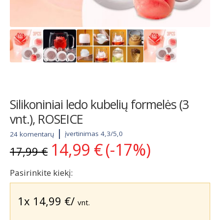
Silikoniniai ledo kubelių formelės (3
vnt.), ROSEICE
įvertinimas 4,3/5,0
24 komentarų
14,99
€
(-17%)
Original
Current
17,99
€
price
price
was:
is:
Pasirinkite kiekį:
17,99 €.
14,99 €.
1x
14,99
€
/
vnt.