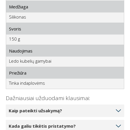
Medžiaga
Silikonas
Svoris
150 g
Naudojimas
Ledo kubelių gamybai
Priežiūra
Tinka indaplovėms
Dažniausiai užduodami klausimai:
Kaip pateikti užsakymą?
Pasirinkite norimą užsakyti produktų kiekį
Kada galiu tikėtis pristatymo?
spustelėdami 1, 2 arba 3 vienetus. Paspaudę mygtuką