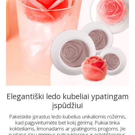
Elegantiški ledo kubeliai ypatingam
įspūdžiui
Pakeiskite įprastus ledo kubelius unikaliomis rožėmis,
kad pagyvintumėte bet kokį gėrimą. Puikiai tinka
kokteiliams, limonadams ar ypatingoms progoms. Jie
padarys jūsų gėrimus patrauklesnius ir estetiškesnius.