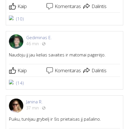
Kaip
Komentaras
Dalintis
(10)
Gediminas E.
46 min
·
Naudoju jį jau kelias savaites ir matomai pagerėjo.
Kaip
Komentaras
Dalintis
(14)
Janina R.
37 min
·
Puiku, turėjau grybelį ir šis prietaisas jį pašalino.