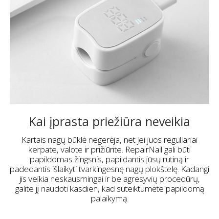
Kai įprasta priežiūra neveikia
Kartais nagų būklė negerėja, net jei juos reguliariai
kerpate, valote ir prižiūrite. RepairNail gali būti
papildomas žingsnis, papildantis jūsų rutiną ir
padedantis išlaikyti tvarkingesnę nagų plokštelę. Kadangi
jis veikia neskausmingai ir be agresyvių procedūrų,
galite jį naudoti kasdien, kad suteiktumėte papildomą
palaikymą.