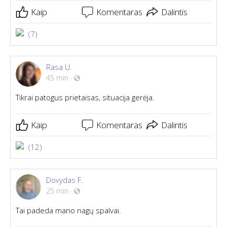
Kaip
Komentaras
Dalintis
(7)
Rasa U.
45 min
·
Tikrai patogus prietaisas, situacija gerėja.
Kaip
Komentaras
Dalintis
(12)
Dovydas F.
25 min
·
Tai padeda mano nagų spalvai.