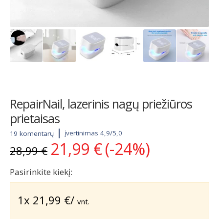
RepairNail, lazerinis nagų priežiūros
prietaisas
įvertinimas 4,9/5,0
19 komentarų
21,99
€
(-24%)
Original
Current
28,99
€
price
price
was:
is:
Pasirinkite kiekį:
28,99 €.
21,99 €.
1x
21,99
€
/
vnt.