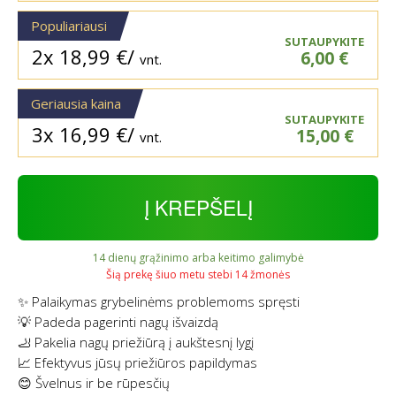
Populiariausi
SUTAUPYKITE
2x
18,99
€
/
6,00
€
vnt.
Geriausia kaina
SUTAUPYKITE
3x
16,99
€
/
15,00
€
vnt.
Į KREPŠELĮ
14 dienų grąžinimo arba keitimo galimybė
Šią prekę šiuo metu stebi 14 žmonės
✨ Palaikymas grybelinėms problemoms spręsti
💡 Padeda pagerinti nagų išvaizdą
🦶 Pakelia nagų priežiūrą į aukštesnį lygį
📈 Efektyvus jūsų priežiūros papildymas
😊 Švelnus ir be rūpesčių