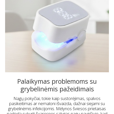
Palaikymas problemoms su
grybelinėmis pažeidimais
Nagų pokyčiai, tokie kaip sustorėjimas, spalvos
pasikeitimas ar nemaloni išvaizda, dažnai siejami su
grybelinėmis infekcijomis. Mėlynos šviesos prietaisas
padeda sukurti švaresnes sąlygas nagų paviršiuje, kad