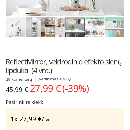
ReflectMirror, veidrodinio efekto sienų
lipdukai (4 vnt.)
įvertinimas 4,9/5,0
29 komentarų
27,99
€
(-39%)
Original
Current
45,99
€
price
price
was:
is:
Pasirinkite kiekį:
45,99 €.
27,99 €.
1x
27,99
€
/
vnt.