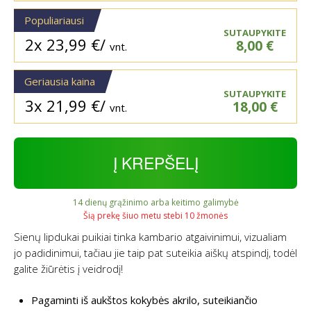
Populiariausi
SUTAUPYKITE
2x
23,99
€
/
8,00
€
vnt.
Geriausia kaina
SUTAUPYKITE
3x
21,99
€
/
18,00
€
vnt.
Į KREPŠELĮ
14 dienų grąžinimo arba keitimo galimybė
Šią prekę šiuo metu stebi 10 žmonės
Sienų lipdukai puikiai tinka kambario atgaivinimui, vizualiam
jo padidinimui, tačiau jie taip pat suteikia aiškų atspindį, todėl
galite žiūrėtis į veidrodį!
Pagaminti iš aukštos kokybės akrilo, suteikiančio