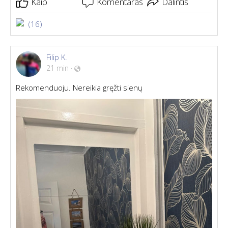
Kaip
Komentaras
Dalintis
(16)
Filip K.
21 min
·
Rekomenduoju. Nereikia gręžti sienų