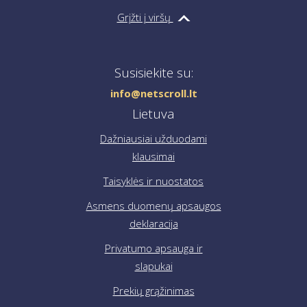
kiekvieną darbo dieną adresu
info@netscroll.lt
.
ir savo duomenimis.
Grįžti į viršų
Jei reikia pagalbos pateikiant užsakymą, susisiekite su
mumis el. paštu
info@netscroll.lt
.
Susisiekite su:
info@netscroll.lt
Lietuva
Dažniausiai užduodami
klausimai
Taisyklės ir nuostatos
Asmens duomenų apsaugos
deklaracija
Privatumo apsauga ir
slapukai
Prekių grąžinimas