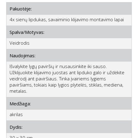
Pakuotėje:
4x sienų lipdukas, savaiminio klijavimo montavimo lapai
Spalva/Motyvas:
Veidrodis
Naudojimas:
Išvalykite lygų paviršių ir nusausinkite iki sauso.
Užklijuokite klijavimo juostas ant lipduko galo ir uždėkite
veidrodį ant paviršiaus. Tinka įvairiems lygiems
paviršiams, tokiais kaip lygios plytelės, stiklas, mediena,
metalas.
Medžiaga:
akrilas
Dydis:
30 x 30 cm