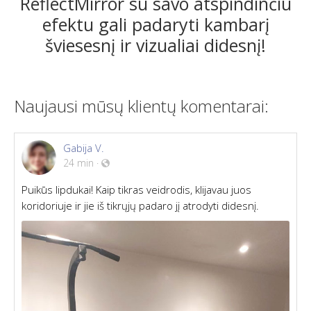
ReflectMirror su savo atspindinčiu
efektu gali padaryti kambarį
šviesesnį ir vizualiai didesnį!
Naujausi mūsų klientų komentarai:
Gabija V.
24 min
·
Puikūs lipdukai! Kaip tikras veidrodis, klijavau juos
koridoriuje ir jie iš tikrųjų padaro jį atrodyti didesnį.