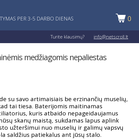
0
ATYMAS PER 3-5 DARBO DIENAS
Turite klausimų?
info@netscroll.lt
minėmis medžiagomis nepaliestas
de su savo artimaisiais be erzinančių muselių,
, kad tai tiesa. Baterijomis maitinamas
iliatorius, kuris atbaido nepageidaujamus
 mūsų skanų maistą, sukdamas lapus aplink
aisto užteršimui nuo muselių ir galimų vapsvų
la saldžius patiekalus ant jūsų stalo.