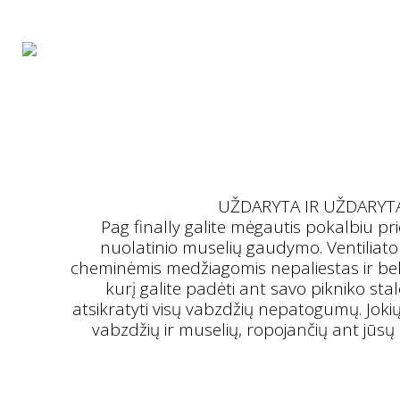
UŽDARYTA IR UŽDARYT
Pag finally galite mėgautis pokalbiu pr
nuolatinio muselių gaudymo. Ventiliator
cheminėmis medžiagomis nepaliestas ir bekv
kurį galite padėti ant savo pikniko stal
atsikratyti visų vabzdžių nepatogumų. Joki
vabzdžių ir muselių, ropojančių ant jūsų