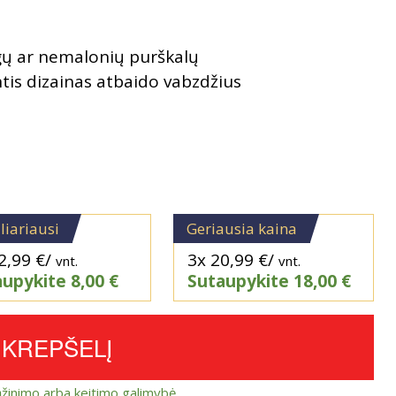
gų ar nemalonių purškalų
tis dizainas atbaido vabzdžius
liariausi
Geriausia kaina
2,99
€
/
3x
20,99
€
/
vnt.
vnt.
aupykite
8,00
€
Sutaupykite
18,00
€
Į KREPŠELĮ
ąžinimo arba keitimo galimybė