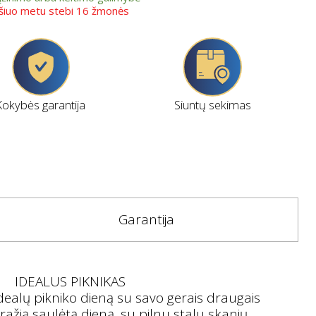
 šiuo metu stebi 16 žmonės
Kokybės garantija
Siuntų sekimas
Garantija
IDEALUS PIKNIKAS
idealų pikniko dieną su savo gerais draugais
ražią saulėtą dieną, su pilnu stalu skanių