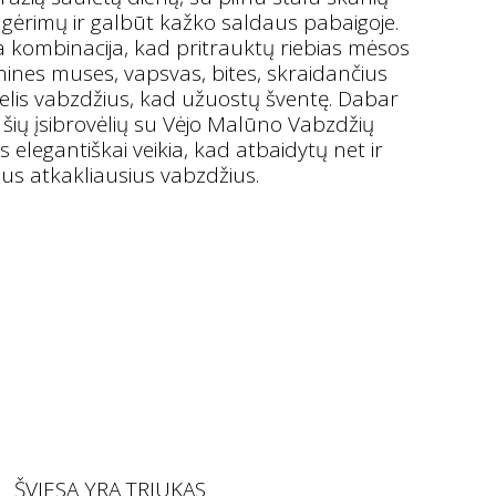
 gėrimų ir galbūt kažko saldaus pabaigoje.
la kombinacija, kad pritrauktų riebias mėsos
ines muses, vapsvas, bites, skraidančius
kelis vabzdžius, kad užuostų šventę. Dabar
ti šių įsibrovėlių su Vėjo Malūno Vabzdžių
s elegantiškai veikia, kad atbaidytų net ir
ius atkakliausius vabzdžius.
ŠVIESA YRA TRIUKAS