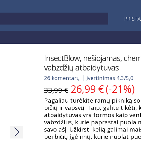
PRIST
InsectBlow, nešiojamas, che
vabzdžių atbaidytuvas
26 komentarų
įvertinimas 4,3/5,0
26,99
€
(-21%)
Original
Current
33,99
€
price
price
Pagaliau turėkite ramų pikniką so
was:
is:
bičių ir vapsvų. Taip, galite tikėti
33,99 €.
26,99 €.
atbaidytuvas yra formos kaip vent
vabzdžius, kurie paprastai puola
savo ašį. Užkirsti kelią galimai m
bei bičių įgėlimų, kurie nuolat puo