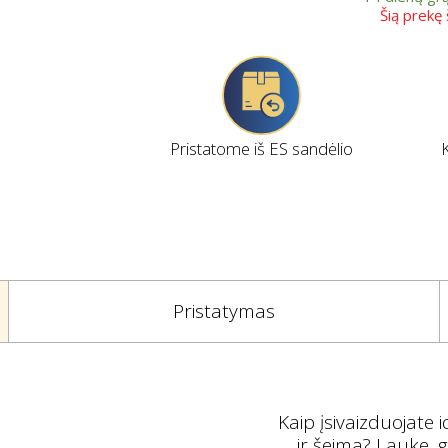
Šią prekę
Pristatome iš ES sandėlio
Pristatymas
Kaip įsivaizduojate 
ir šeima? Lauke, g