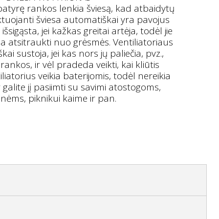
patyrę rankos lenkia šviesą, kad atbaidytų
tuojanti šviesa automatiškai yra pavojus
šsigąsta, jei kažkas greitai artėja, todėl jie
a atsitraukti nuo grėsmės. Ventiliatoriaus
kai sustoja, jei kas nors jų paliečia, pvz.,
rankos, ir vėl pradeda veikti, kai kliūtis
iatorius veikia baterijomis, todėl nereikia
ir galite jį pasiimti su savimi atostogoms,
onėms, piknikui kaime ir pan.