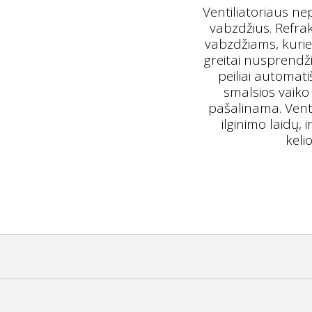
Ventiliatoriaus ne
vabzdžius. Refrak
vabzdžiams, kurie i
greitai nusprendži
peiliai automatiš
smalsios vaiko 
pašalinama. Ventil
ilginimo laidų, 
keli