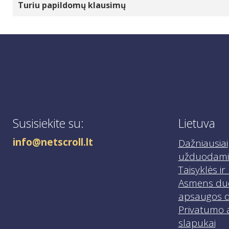
Turiu papildomų klausimų
info@netscroll.lt
ir gausite nurodymus, kaip pat
Jei turite papildomų klausimų, susisiekite su 
Susisiekite su:
Lietuva
info@netscroll.lt
Dažniausiai
užduodami 
Taisyklės i
Asmens d
apsaugos d
Privatumo 
slapukai