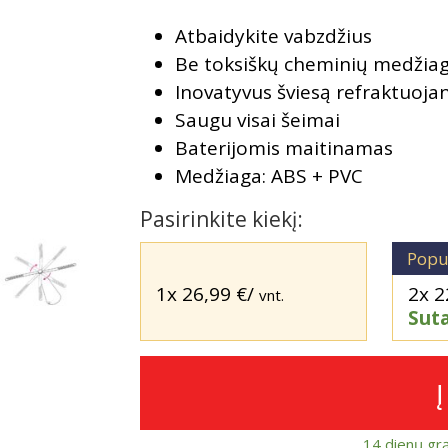
Atbaidykite vabzdžius
Be toksiškų cheminių medžia
Inovatyvus šviesą refraktuojan
Saugu visai šeimai
Baterijomis maitinamas
Medžiaga: ABS + PVC
Pasirinkite kiekį:
Popu
1x
26,99
€
/
2x
2
vnt.
Sut
14 dienų gr