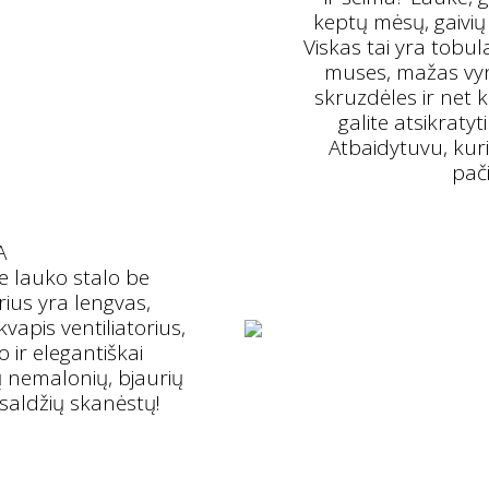
keptų mėsų, gaivių
Viskas tai yra tobu
muses, mažas vyn
skruzdėles ir net 
galite atsikraty
Atbaidytuvu, kuri
pač
A
ie lauko stalo be
ius yra lengvas,
apis ventiliatorius,
o ir elegantiškai
ų nemalonių, bjaurių
 saldžių skanėstų!