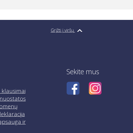
eikti skundą.
mumis kiekvieną darbo dieną adresu
info@netscroll.lt
.
Grįžti į viršų
Sekite mus
klausimai
r nuostatos
uomenų
eklaracija
apsauga ir