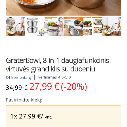
GraterBowl, 8-in-1 daugiafunkcinis
virtuvės grandiklis su dubeniu
įvertinimas 4,6/5,0
34 komentarų
27,99
€
(-20%)
Original
Current
34,99
€
price
price
was:
is:
Pasirinkite kiekį:
34,99 €.
27,99 €.
1x
27,99
€
/
vnt.