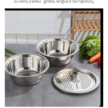
su vienu įrankiu - greitai, lengvai ir be rūpesčių.