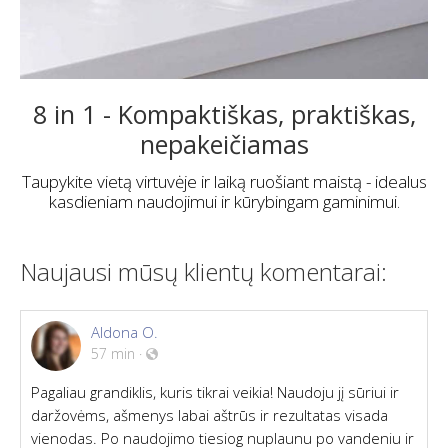
8 in 1 - Kompaktiškas, praktiškas,
nepakeičiamas
Taupykite vietą virtuvėje ir laiką ruošiant maistą - idealus
kasdieniam naudojimui ir kūrybingam gaminimui.
Naujausi mūsų klientų komentarai:
Aldona O.
57 min
·
Pagaliau grandiklis, kuris tikrai veikia! Naudoju jį sūriui ir
daržovėms, ašmenys labai aštrūs ir rezultatas visada
vienodas. Po naudojimo tiesiog nuplaunu po vandeniu ir