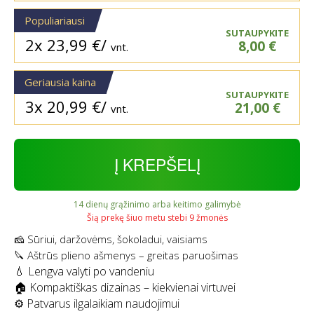
Populiariausi
SUTAUPYKITE
2x
23,99
€
/
8,00
€
vnt.
Geriausia kaina
SUTAUPYKITE
3x
20,99
€
/
21,00
€
vnt.
Į KREPŠELĮ
14 dienų grąžinimo arba keitimo galimybė
Šią prekę šiuo metu stebi 9 žmonės
🧀 Sūriui, daržovėms, šokoladui, vaisiams
🔪 Aštrūs plieno ašmenys – greitas paruošimas
💧 Lengva valyti po vandeniu
🏠 Kompaktiškas dizainas – kiekvienai virtuvei
⚙️ Patvarus ilgalaikiam naudojimui