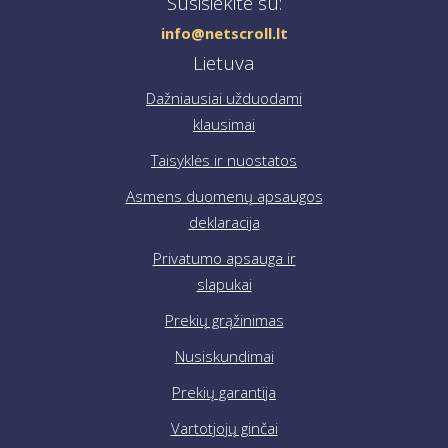
Susisiekite su:
info@netscroll.lt
Lietuva
Dažniausiai užduodami
klausimai
Taisyklės ir nuostatos
Asmens duomenų apsaugos
deklaracija
Privatumo apsauga ir
slapukai
Prekių grąžinimas
Nusiskundimai
Prekių garantija
Vartotjojų ginčai