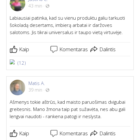
43 min
·
Labiausiai patinka, kad su vienu produktu galiu tarkuoti
šokoladą desertams, imbierą arbatai ir daržoves
salotoms. Jis tikrai universalus ir taupo vietą virtuvėje.
Kaip
Komentaras
Dalintis
(12)
Matis A.
39 min
·
Ašmenys tokie aštrūs, kad maisto paruošimas dvigubai
greitesnis. Mano žmona taip pat sužavėta, nes abu gali
lengvai naudoti - rankena patogi ir neslysta.
Kaip
Komentaras
Dalintis