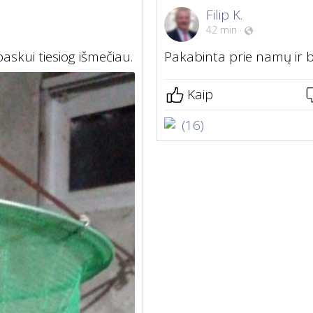
Filip K.
42 min
·
paskui tiesiog išmečiau.
Pakabinta prie namų ir b
Kaip
(16)