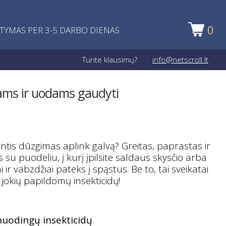
0
ATYMAS PER 3-5 DARBO DIENAS
Turite klausimų?
info@netscroll.lt
žiams ir uodams gaudyti
antis dūzgimas aplink galvą? Greitas, paprastas ir
 su puodeliu, į kurį įpilsite saldaus skysčio arba
i ir vabzdžiai pateks į spąstus. Be to, tai sveikatai
jokių papildomų insekticidų!
nuodingų insekticidų