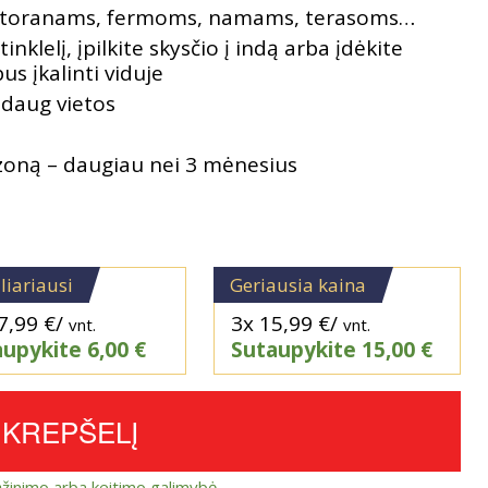
restoranams, fermoms, namams, terasoms…
nklelį, įpilkite skysčio į indą arba įdėkite
s įkalinti viduje
daug vietos
ezoną – daugiau nei 3 mėnesius
liariausi
Geriausia kaina
7,99
€
/
3x
15,99
€
/
vnt.
vnt.
aupykite
6,00
€
Sutaupykite
15,00
€
Į KREPŠELĮ
ąžinimo arba keitimo galimybė