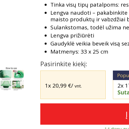
Tinka visų tipų patalpoms: 
Lengva naudoti – pakabinkite ti
maisto produktų ir vabzdžiai bu
Sulankstomas, todėl užima ne
Lengva prižiūrėti
Gaudyklė veikia beveik visą s
Matmenys: 33 x 25 cm
Pasirinkite kiekį:
Popu
1x
20,99
€
/
2x
1
vnt.
Sut
14 dienų gr