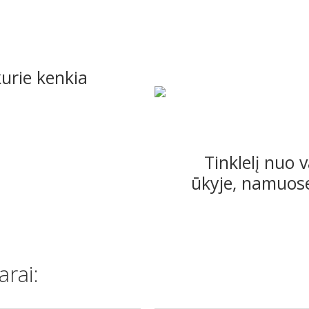
kurie kenkia
Tinklelį nuo 
ūkyje, namuose
rai: