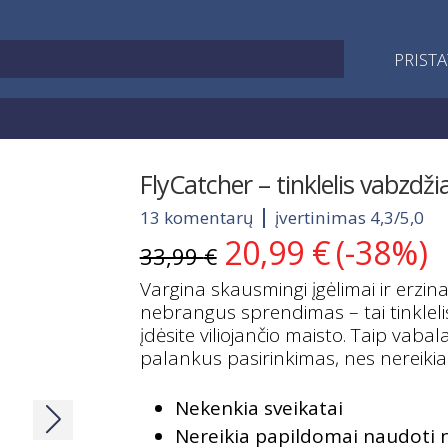
PRIST
FlyCatcher – tinklelis vabzd
13 komentarų
įvertinimas 4,3/5,0
20,99
€
(-38%)
Original
Current
33,99
€
price
price
Vargina skausmingi įgėlimai ir erzin
was:
is:
nebrangus sprendimas – tai tinklelis
33,99 €.
20,99 €.
įdėsite viliojančio maisto. Taip vabala
palankus pasirinkimas, nes nereikia 
Nekenkia sveikatai
Nereikia papildomai naudoti 