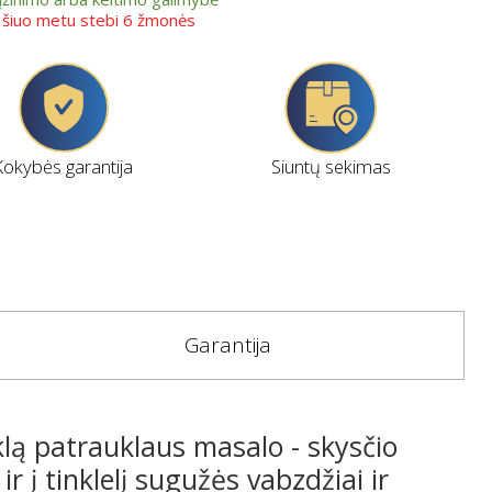
ę šiuo metu stebi 6 žmonės
Kokybės garantija
Siuntų sekimas
Garantija
pyklą patrauklaus masalo - skysčio
ir į tinklelį sugužės vabzdžiai ir