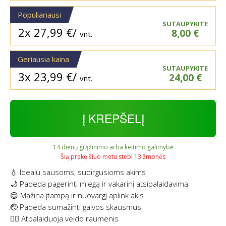
Populiariausi
SUTAUPYKITE
2x
27,99
€
/
8,00
€
vnt.
Geriausia kaina
SUTAUPYKITE
3x
23,99
€
/
24,00
€
vnt.
Į KREPŠELĮ
14 dienų grąžinimo arba keitimo galimybė
Šią prekę šiuo metu stebi 13 žmonės
💧 Idealu sausoms, sudirgusioms akims
🌙 Padeda pagerinti miegą ir vakarinį atsipalaidavimą
😌 Mažina įtampą ir nuovargį aplink akis
🤕 Padeda sumažinti galvos skausmus
💆‍♂️ Atpalaiduoja veido raumenis