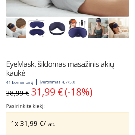
EyeMask, šildomas masažinis akių
kaukė
įvertinimas 4,7/5,0
41 komentarų
31,99
€
(-18%)
Original
Current
38,99
€
price
price
was:
is:
Pasirinkite kiekį:
38,99 €.
31,99 €.
1x
31,99
€
/
vnt.