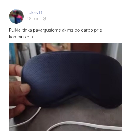
Lukas D.
48 min
·
Puikiai tinka pavargusioms akims po darbo prie
kompiuterio.