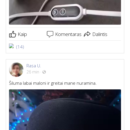
Kaip
Komentaras
Dalintis
(14)
Rasa U.
26 min
·
Šiluma labai maloni ir greitai mane nuramina.