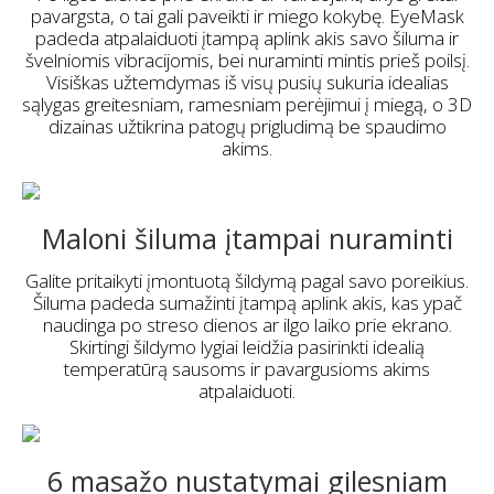
pavargsta, o tai gali paveikti ir miego kokybę. EyeMask
padeda atpalaiduoti įtampą aplink akis savo šiluma ir
švelniomis vibracijomis, bei nuraminti mintis prieš poilsį.
Visiškas užtemdymas iš visų pusių sukuria idealias
sąlygas greitesniam, ramesniam perėjimui į miegą, o 3D
dizainas užtikrina patogų prigludimą be spaudimo
akims.
Maloni šiluma įtampai nuraminti
Galite pritaikyti įmontuotą šildymą pagal savo poreikius.
Šiluma padeda sumažinti įtampą aplink akis, kas ypač
naudinga po streso dienos ar ilgo laiko prie ekrano.
Skirtingi šildymo lygiai leidžia pasirinkti idealią
temperatūrą sausoms ir pavargusioms akims
atpalaiduoti.
6 masažo nustatymai gilesniam