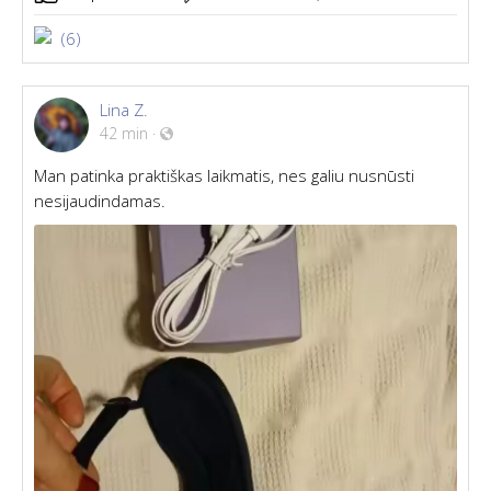
(6)
Lina Z.
42 min
·
Man patinka praktiškas laikmatis, nes galiu nusnūsti
nesijaudindamas.