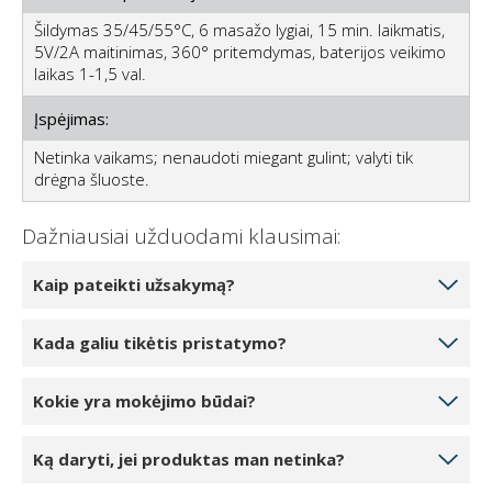
Šildymas 35/45/55°C, 6 masažo lygiai, 15 min. laikmatis,
5V/2A maitinimas, 360° pritemdymas, baterijos veikimo
laikas 1-1,5 val.
Įspėjimas:
Netinka vaikams; nenaudoti miegant gulint; valyti tik
drėgna šluoste.
Dažniausiai užduodami klausimai:
Kaip pateikti užsakymą?
Pasirinkite norimą užsakyti produktų kiekį
Kada galiu tikėtis pristatymo?
spustelėdami 1, 2 arba 3 vienetus. Paspaudę mygtuką
“Į krepšelį” įtrauksite gaminį į savo internetinį krepšelį.
Jei jūsų pasirinktas produktas yra mūsų sandėlyje,
Kokie yra mokėjimo būdai?
Į krepšelį galite įtraukti arba pakeisti produktų kiekį.
pristatymo galite tikėtis per 5-7 darbo dienas.
Paspaudę mygtuką Tęsti užsakymą pateksite į kasą.
Pristatymas galimas kiekvieną darbo dieną,
Formuodami užsakymą galite pasirinkti šiuos
Kasos proceso pabaigoje turėsite įvesti visus
Ką daryti, jei produktas man netinka?
dažniausiai ryte. Prieš pristatymą būsite informuoti
mokėjimo būdus: atsiskaitymas grynaisiais, banko
reikiamus pristatymo duomenis, pasirinkti pristatymo
SMS žinute ir kurjerio skambučiu.