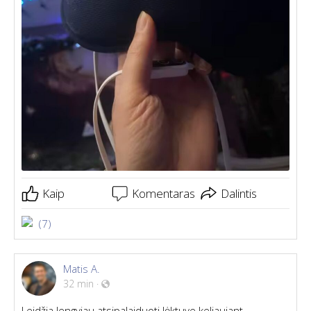
Kaip
Komentaras
Dalintis
(7)
Matis A.
32 min
·
Leidžia lengviau atsipalaiduoti lėktuve keliaujant.