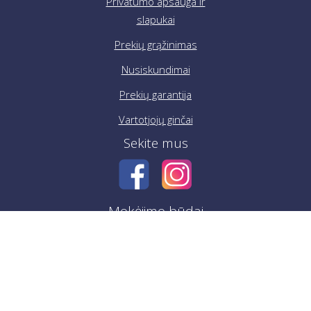
Privatumo apsauga ir
slapukai
Prekių grąžinimas
Nusiskundimai
Prekių garantija
Vartotjojų ginčai
Sekite mus
Mokėjimo būdai