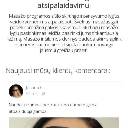
atsipalaidavimui
Masažo programos siūlo skirtingo intensyvumo lygius
veido raumenims atpalaiduoti. Švelnus masažas gali
padėti sumažinti galvos skausmus. Skirtingų masažo
lygių pasirinkimas leidžia pasirinkti jums tinkamiausią
režimą. Masažo ir šilumos derinys padeda akims aplink
esantiems raumenims atsipalaiduoti ir nuovargio
jausmui greičiau praeiti.
Naujausi mūsų klientų komentarai:
Justina C.
55 min
·
Naudoju trumpai pertraukai po darbo ir greitai
atpalaiduoja įtampą.