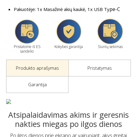
pe-C
Pakuotėje: 1x Masažinė akių kaukė, 1x USB Ty
Pristatome iš ES
Kokybės garantija
Siuntų sekimas
sandėlio
Produkto aprašymas
Pristatymas
Garantija
Atsipalaidavimas akims ir geresnis
nakties miegas po ilgos dienos
Po ilgos dienos prie ekrano ar vairuojant, akys greitai