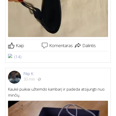
Kaip
Komentaras
Dalintis
(14)
Filip K.
30 min
·
Kaukė puikiai užtemdo kambarį ir padeda atsijungti nuo
minčių.