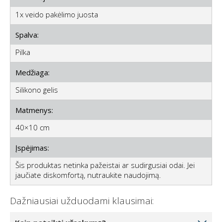
1x veido pakėlimo juosta
Spalva:
Pilka
Medžiaga:
Silikono gelis
Matmenys:
40×10 cm
Įspėjimas:
Šis produktas netinka pažeistai ar sudirgusiai odai. Jei
jaučiate diskomfortą, nutraukite naudojimą.
Dažniausiai užduodami klausimai: