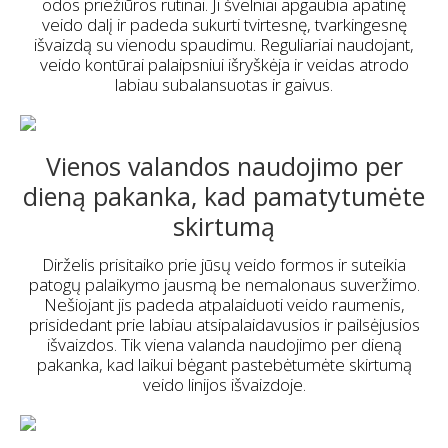
odos priežiūros rutinai. Ji švelniai apgaubia apatinę
veido dalį ir padeda sukurti tvirtesnę, tvarkingesnę
išvaizdą su vienodu spaudimu. Reguliariai naudojant,
veido kontūrai palaipsniui išryškėja ir veidas atrodo
labiau subalansuotas ir gaivus.
Vienos valandos naudojimo per
dieną pakanka, kad pamatytumėte
skirtumą
Dirželis prisitaiko prie jūsų veido formos ir suteikia
patogų palaikymo jausmą be nemalonaus suveržimo.
Nešiojant jis padeda atpalaiduoti veido raumenis,
prisidedant prie labiau atsipalaidavusios ir pailsėjusios
išvaizdos. Tik viena valanda naudojimo per dieną
pakanka, kad laikui bėgant pastebėtumėte skirtumą
veido linijos išvaizdoje.