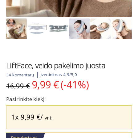
LiftFace, veido pakėlimo juosta
įvertinimas 4,9/5,0
34 komentarų
9,99
€
(-41%)
Original
Current
16,99
€
price
price
was:
is:
Pasirinkite kiekį:
16,99 €.
9,99 €.
1x
9,99
€
/
vnt.
Populiariausi