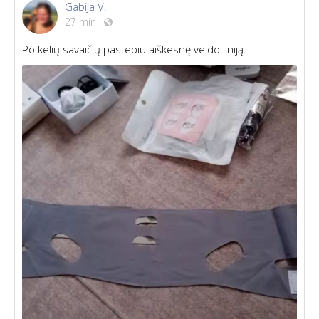
Gabija V.
27 min
·
Po kelių savaičių pastebiu aiškesnę veido liniją.