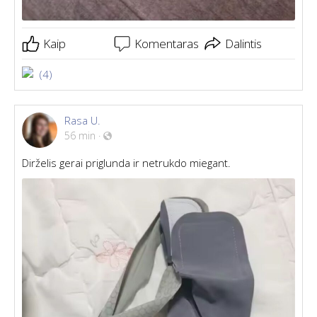
Kaip
Komentaras
Dalintis
(4)
Rasa U.
56 min
·
Dirželis gerai priglunda ir netrukdo miegant.