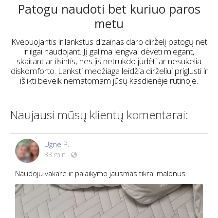
Patogu naudoti bet kuriuo paros
metu
Kvėpuojantis ir lankstus dizainas daro dirželį patogų net
ir ilgai naudojant. Jį galima lengvai dėvėti miegant,
skaitant ar ilsintis, nes jis netrukdo judėti ar nesukelia
diskomforto. Lanksti medžiaga leidžia dirželiui priglusti ir
išlikti beveik nematomam jūsų kasdienėje rutinoje.
Naujausi mūsų klientų komentarai:
Ugne P.
33 min
·
Naudoju vakare ir palaikymo jausmas tikrai malonus.