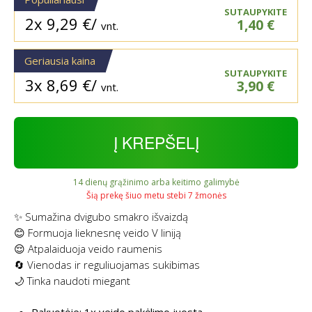
SUTAUPYKITE
2x
9,29
€
/
1,40
€
vnt.
Geriausia kaina
SUTAUPYKITE
3x
8,69
€
/
3,90
€
vnt.
Į KREPŠELĮ
14 dienų grąžinimo arba keitimo galimybė
Šią prekę šiuo metu stebi 7 žmonės
✨ Sumažina dvigubo smakro išvaizdą
😊 Formuoja lieknesnę veido V liniją
😌 Atpalaiduoja veido raumenis
🔄 Vienodas ir reguliuojamas sukibimas
🌙 Tinka naudoti miegant
Pakuotėje: 1x veido pakėlimo juosta