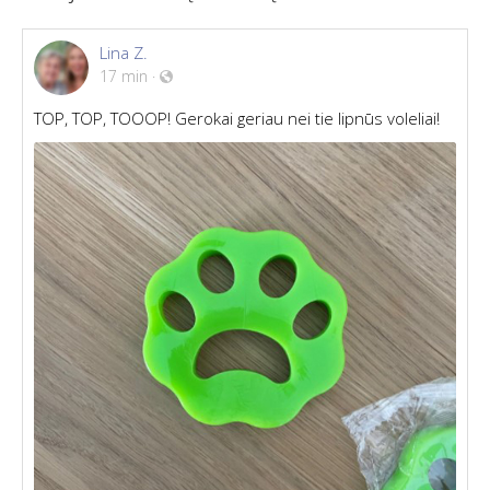
Lina Z.
17 min
·
TOP, TOP, TOOOP! Gerokai geriau nei tie lipnūs voleliai!