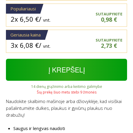
Populiariausi
SUTAUPYKITE
2x
6,50
€
/
0,98
€
vnt.
Geriausia kaina
SUTAUPYKITE
3x
6,08
€
/
2,73
€
vnt.
Į KREPŠELĮ
14 dienų grąžinimo arba keitimo galimybė
Šią prekę šiuo metu stebi 9 žmonės
Naudokite skalbimo mašinoje arba džiovyklėje, kad visiškai
pašalintumėte dulkes, plaukus ir gyvūnų plaukus nuo
drabužių!
Saugus ir lengvas naudoti