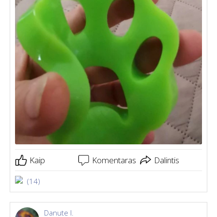
Kaip
Komentaras
Dalintis
(14)
Danute I.