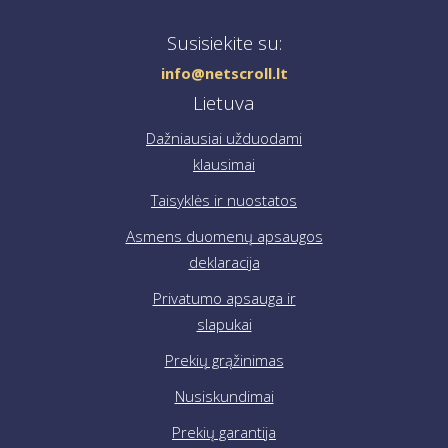
mumis el. paštu
info@netscroll.lt
.
Susisiekite su:
info@netscroll.lt
Lietuva
Dažniausiai užduodami
klausimai
Taisyklės ir nuostatos
Asmens duomenų apsaugos
deklaracija
Privatumo apsauga ir
slapukai
Prekių grąžinimas
Nusiskundimai
Prekių garantija