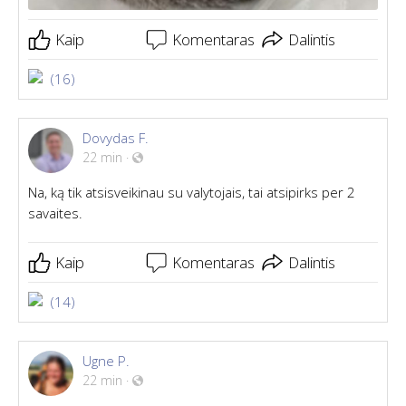
Kaip
Komentaras
Dalintis
(16)
Dovydas F.
22 min
·
Na, ką tik atsisveikinau su valytojais, tai atsipirks per 2
savaites.
Kaip
Komentaras
Dalintis
(14)
Ugne P.
22 min
·