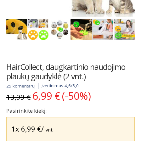
HairCollect, daugkartinio naudojimo
plaukų gaudyklė (2 vnt.)
įvertinimas 4,6/5,0
25 komentarų
6,99
€
(-50%)
Original
Current
13,99
€
price
price
was:
is:
Pasirinkite kiekį:
13,99 €.
6,99 €.
1x
6,99
€
/
vnt.