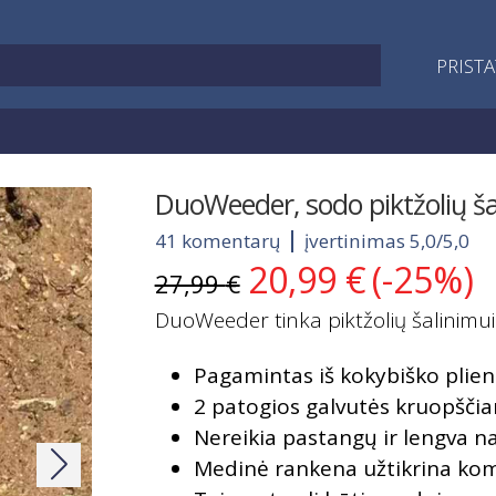
PRIST
DuoWeeder, sodo piktžolių ša
41 komentarų
įvertinimas 5,0/5,0
20,99
€
(-25%)
Original
Current
27,99
€
price
price
DuoWeeder tinka piktžolių šalinimui 
was:
is:
27,99 €.
20,99 €.
Pagamintas iš kokybiško plieno
2 patogios galvutės kruopščia
Nereikia pastangų ir lengva n
Medinė rankena užtikrina kom