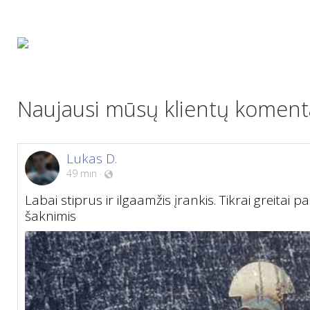
Naujausi mūsų klientų komenta
Lukas D.
49 min
·
Labai stiprus ir ilgaamžis įrankis. Tikrai greitai p
šaknimis