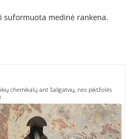
i suformuota medinė rankena.
okių chemikalų ant šaligatvių, nes piktžolės
i