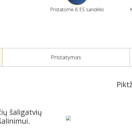
Pristatome iš ES sandėlio
Pristatymas
Pikt
ių šaligatvių
šalinimui.