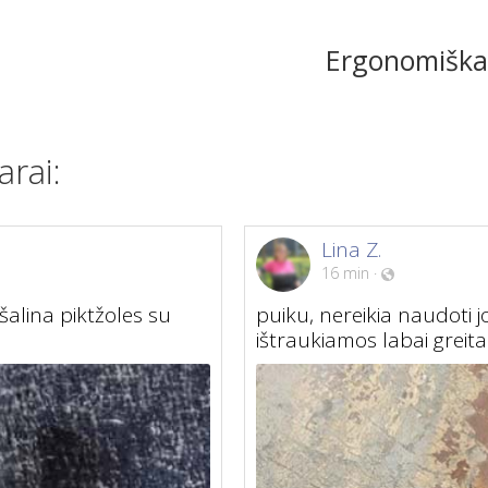
Ergonomiška
rai:
Lina Z.
16 min
·
ašalina piktžoles su
puiku, nereikia naudoti j
ištraukiamos labai greita