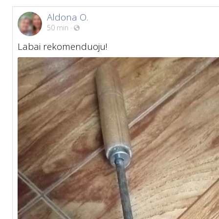
Aldona O.
50 min
·
Labai rekomenduoju!