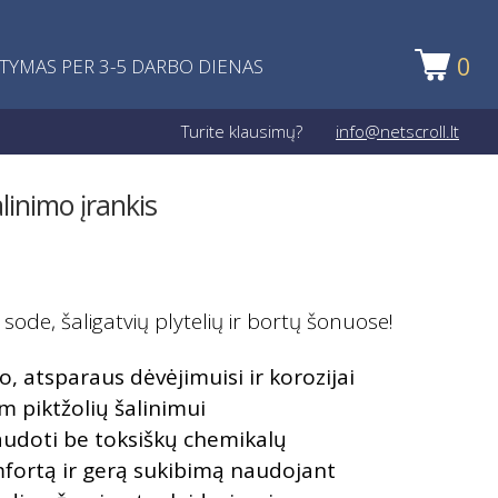
0
ATYMAS PER 3-5 DARBO DIENAS
Turite klausimų?
info@netscroll.lt
linimo įrankis
sode, šaligatvių plytelių ir bortų šonuose!
, atsparaus dėvėjimuisi ir korozijai
m piktžolių šalinimui
audoti be toksiškų chemikalų
fortą ir gerą sukibimą naudojant