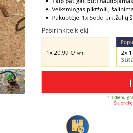
Taip pat gali būti naudojama
Veiksmingas piktžolių šalinima
Pakuotėje: 1x Sodo piktžolių š
Pasirinkite kiekį:
Popu
1x
20,99
€
/
2x
1
vnt.
Sut
14 dienų gr
Šią prek