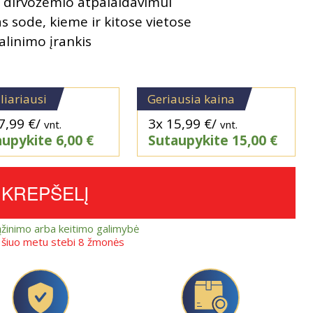
s dirvožemio atpalaidavimui
s sode, kieme ir kitose vietose
alinimo įrankis
liariausi
Geriausia kaina
7,99
€
/
3x
15,99
€
/
vnt.
vnt.
aupykite
6,00
€
Sutaupykite
15,00
€
Į KREPŠELĮ
ąžinimo arba keitimo galimybė
ę šiuo metu stebi 8 žmonės