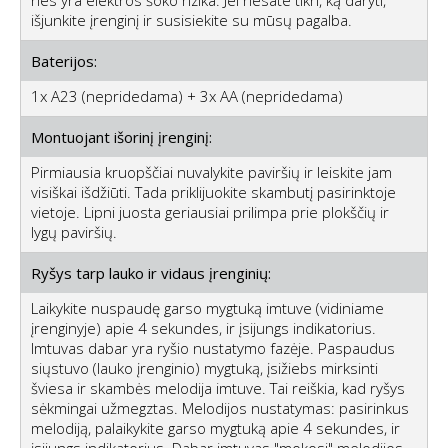
išjunkite įrenginį ir susisiekite su mūsų pagalba.
Baterijos:
1x A23 (nepridedama) + 3x AA (nepridedama)
Montuojant išorinį įrenginį:
Pirmiausia kruopščiai nuvalykite paviršių ir leiskite jam
visiškai išdžiūti. Tada priklijuokite skambutį pasirinktoje
vietoje. Lipni juosta geriausiai prilimpa prie plokščių ir
lygų paviršių.
Ryšys tarp lauko ir vidaus įrenginių:
Laikykite nuspaudę garso mygtuką imtuve (vidiniame
įrenginyje) apie 4 sekundes, ir įsijungs indikatorius.
Imtuvas dabar yra ryšio nustatymo fazėje. Paspaudus
siųstuvo (lauko įrenginio) mygtuką, įsižiebs mirksinti
šviesa ir skambės melodija imtuve. Tai reiškia, kad ryšys
sėkmingai užmegztas. Melodijos nustatymas: pasirinkus
melodiją, palaikykite garso mygtuką apie 4 sekundes, ir
įsijungs indikatorius. Dabar imtuvas "mokosi" melodijos.