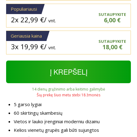
Populiariausi
SUTAUPYKITE
2x
22,99
€
/
6,00
€
vnt.
Geriausia kaina
SUTAUPYKITE
3x
19,99
€
/
18,00
€
vnt.
Į KREPŠELĮ
14 dienų grąžinimo arba keitimo galimybė
Šią prekę šiuo metu stebi 18 žmonės
5 garso lygiai
60 skirtingų skambesių
Vietos ir lauko įrenginiai moderniu dizainu
Kelios vienetų grupės gali būti sujungtos