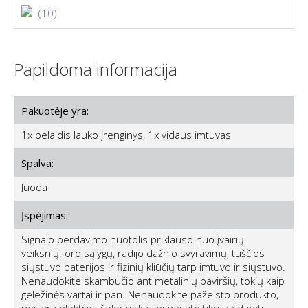
(10)
Papildoma informacija
Pakuotėje yra:
1x belaidis lauko įrenginys, 1x vidaus imtuvas
Spalva:
Juoda
Įspėjimas:
Signalo perdavimo nuotolis priklauso nuo įvairių
veiksnių: oro sąlygų, radijo dažnio svyravimų, tuščios
siųstuvo baterijos ir fizinių kliūčių tarp imtuvo ir siųstuvo.
Nenaudokite skambučio ant metalinių paviršių, tokių kaip
geležinės vartai ir pan. Nenaudokite pažeisto produkto,
nes yra elektros šoko rizika. Jei nesate tikri, ką daryti,