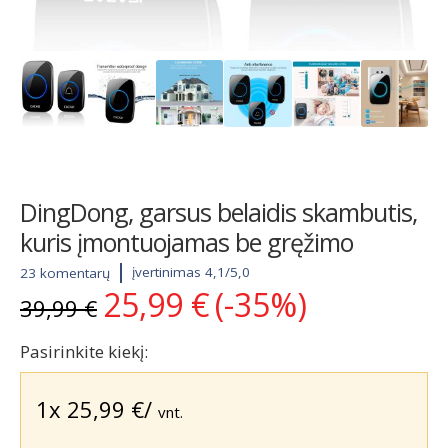
DingDong, garsus belaidis skambutis,
kuris įmontuojamas be gręžimo
įvertinimas 4,1/5,0
23 komentarų
25,99
€
(-35%)
Original
Current
39,99
€
price
price
was:
is:
Pasirinkite kiekį:
39,99 €.
25,99 €.
1x
25,99
€
/
vnt.