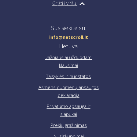
ir savo duomenimis.
Grįžti į viršų
Jei reikia pagalbos pateikiant užsakymą, susisiekite su
mumis el. paštu
info@netscroll.lt
.
Susisiekite su:
info@netscroll.lt
Lietuva
Dažniausiai užduodami
klausimai
Taisyklės ir nuostatos
Asmens duomenų apsaugos
deklaracija
Privatumo apsauga ir
slapukai
Prekių grąžinimas
Nusiskundimai