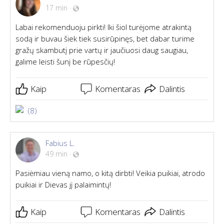
17 min
·
Labai rekomenduoju pirkti! Iki šiol turėjome atrakintą
sodą ir buvau šiek tiek susirūpinęs, bet dabar turime
gražų skambutį prie vartų ir jaučiuosi daug saugiau,
galime leisti šunį be rūpesčių!
Kaip
Komentaras
Dalintis
(8)
Fabius L.
49 min
·
Pasiėmiau vieną namo, o kitą dirbti! Veikia puikiai, atrodo
puikiai ir Dievas jį palaimintų!
Kaip
Komentaras
Dalintis