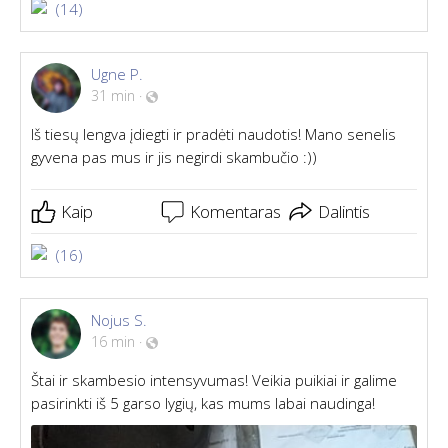
(14)
Ugne P.
31 min
·
Iš tiesų lengva įdiegti ir pradėti naudotis! Mano senelis
gyvena pas mus ir jis negirdi skambučio :))
Kaip
Komentaras
Dalintis
(16)
Nojus S.
16 min
·
Štai ir skambesio intensyvumas! Veikia puikiai ir galime
pasirinkti iš 5 garso lygių, kas mums labai naudinga!