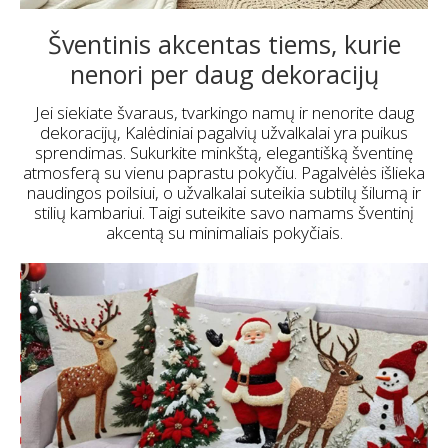
Šventinis akcentas tiems, kurie
nenori per daug dekoracijų
Jei siekiate švaraus, tvarkingo namų ir nenorite daug
dekoracijų, Kalėdiniai pagalvių užvalkalai yra puikus
sprendimas. Sukurkite minkštą, elegantišką šventinę
atmosferą su vienu paprastu pokyčiu. Pagalvėlės išlieka
naudingos poilsiui, o užvalkalai suteikia subtilų šilumą ir
stilių kambariui. Taigi suteikite savo namams šventinį
akcentą su minimaliais pokyčiais.