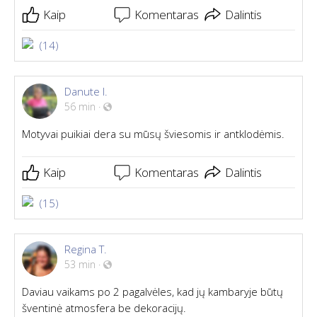
Kaip
Komentaras
Dalintis
(14)
Danute I.
56 min
·
Motyvai puikiai dera su mūsų šviesomis ir antklodėmis.
Kaip
Komentaras
Dalintis
(15)
Regina T.
53 min
·
Daviau vaikams po 2 pagalvėles, kad jų kambaryje būtų
šventinė atmosfera be dekoracijų.