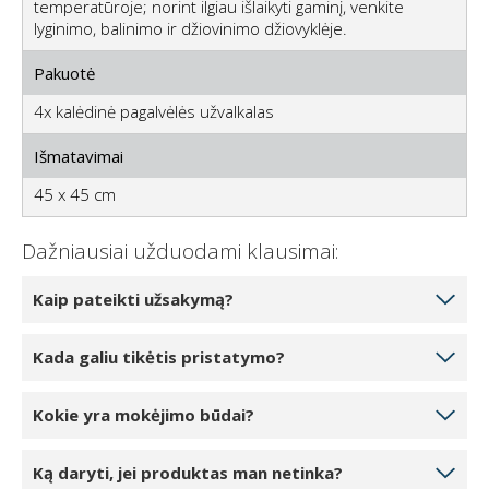
temperatūroje; norint ilgiau išlaikyti gaminį, venkite
lyginimo, balinimo ir džiovinimo džiovyklėje.
Pakuotė
4x kalėdinė pagalvėlės užvalkalas
Išmatavimai
45 x 45 cm
Dažniausiai užduodami klausimai:
Kaip pateikti užsakymą?
Pasirinkite norimą užsakyti produktų kiekį
Kada galiu tikėtis pristatymo?
spustelėdami 1, 2 arba 3 vienetus. Paspaudę mygtuką
“Į krepšelį” įtrauksite gaminį į savo internetinį krepšelį.
Jei jūsų pasirinktas produktas yra mūsų sandėlyje,
Kokie yra mokėjimo būdai?
Į krepšelį galite įtraukti arba pakeisti produktų kiekį.
pristatymo galite tikėtis per 5-7 darbo dienas.
Paspaudę mygtuką Tęsti užsakymą pateksite į kasą.
Pristatymas galimas kiekvieną darbo dieną,
Formuodami užsakymą galite pasirinkti šiuos
Kasos proceso pabaigoje turėsite įvesti visus
Ką daryti, jei produktas man netinka?
dažniausiai ryte. Prieš pristatymą būsite informuoti
mokėjimo būdus: atsiskaitymas grynaisiais, banko