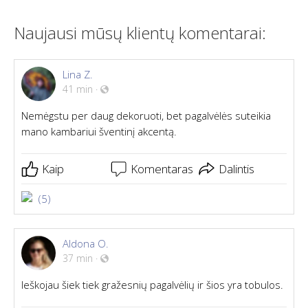
Naujausi mūsų klientų komentarai:
Lina Z.
41 min
·
Nemėgstu per daug dekoruoti, bet pagalvėlės suteikia
mano kambariui šventinį akcentą.
Kaip
Komentaras
Dalintis
(5)
Aldona O.
37 min
·
Ieškojau šiek tiek gražesnių pagalvėlių ir šios yra tobulos.