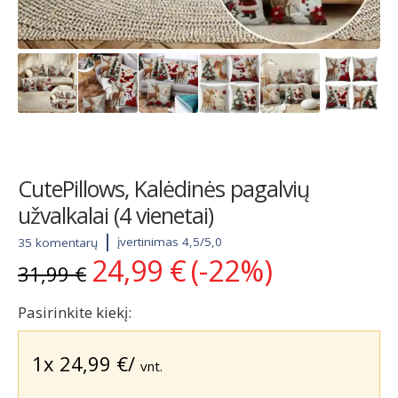
CutePillows, Kalėdinės pagalvių
užvalkalai (4 vienetai)
įvertinimas 4,5/5,0
35 komentarų
24,99
€
(-22%)
Original
Current
31,99
€
price
price
was:
is:
Pasirinkite kiekį:
31,99 €.
24,99 €.
1x
24,99
€
/
vnt.