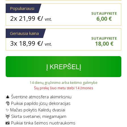
Populiariausi
SUTAUPYKITE
2x
21,99
€
/
6,00
€
vnt.
Geriausia kaina
SUTAUPYKITE
3x
18,99
€
/
18,00
€
vnt.
Į KREPŠELĮ
14 dienų grąžinimo arba keitimo galimybė
Šią prekę šiuo metu stebi 14 žmonės
🎄 Šventinė atmosfera akimirksniu
🎅 Puikiai papildo jūsų dekoracijas
✨ Mažas pokytis Kalėdų dvasiai
🦌 Skirta svetainei, miegamajam
📸 Puikiai tinka šeimos nuotraukoms