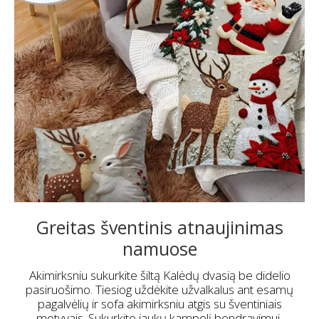
Greitas šventinis atnaujinimas
namuose
Akimirksniu sukurkite šiltą Kalėdų dvasią be didelio
pasiruošimo. Tiesiog uždėkite užvalkalus ant esamų
pagalvėlių ir sofa akimirksniu atgis su šventiniais
motyvais. Sukurkite jaukų kampelį bendravimui,