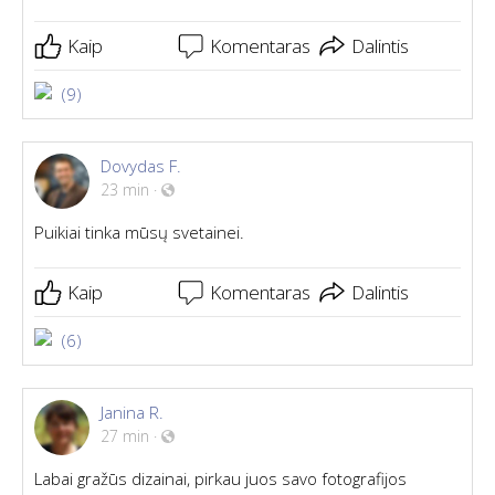
Kaip
Komentaras
Dalintis
(9)
Dovydas F.
23 min
·
Puikiai tinka mūsų svetainei.
Kaip
Komentaras
Dalintis
(6)
Janina R.
27 min
·
Labai gražūs dizainai, pirkau juos savo fotografijos