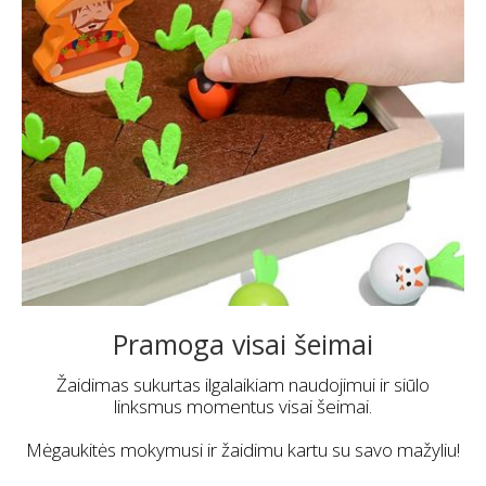
Pagaminta iš aukštos kokybės medienos, ši žaidimas
apima spalvingus elementus, kurie lengvai paimami.
Idealiai tinka vaikams nuo 3 metų ir vyresniems, ir
skatina jų kognityvinį vystymąsi.