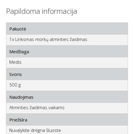
Pramoga visai šeimai
Žaidimas sukurtas ilgalaikiam naudojimui ir siūlo
linksmus momentus visai šeimai.
Mėgaukitės mokymusi ir žaidimu kartu su savo mažyliu!
Papildoma informacija
Pakuotė
1x Linksmas morkų atminties žaidimas
Medžiaga