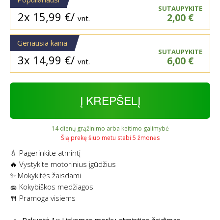
SUTAUPYKITE
2x
15,99
€
/
2,00
€
vnt.
Geriausia kaina
SUTAUPYKITE
3x
14,99
€
/
6,00
€
vnt.
Į KREPŠELĮ
14 dienų grąžinimo arba keitimo galimybė
Šią prekę šiuo metu stebi 5 žmonės
💧 Pagerinkite atmintį
🔥 Vystykite motorinius įgūdžius
✨ Mokykitės žaisdami
🧽 Kokybiškos medžiagos
🍴 Pramoga visiems
Pakuotė 1x Linksmas morkų atminties žaidimas