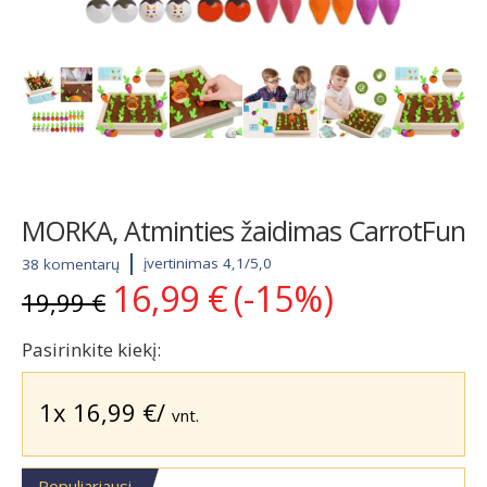
MORKA, Atminties žaidimas CarrotFun
įvertinimas 4,1/5,0
38 komentarų
16,99
€
(-15%)
Original
Current
19,99
€
price
price
was:
is:
Pasirinkite kiekį:
19,99 €.
16,99 €.
1x
16,99
€
/
vnt.
Populiariausi