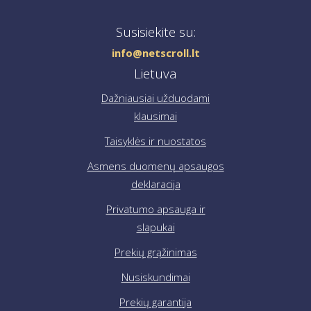
Jei reikia pagalbos pateikiant užsakymą, susisiekite su
mumis el. paštu
info@netscroll.lt
.
Susisiekite su:
info@netscroll.lt
Lietuva
Dažniausiai užduodami
klausimai
Taisyklės ir nuostatos
Asmens duomenų apsaugos
deklaracija
Privatumo apsauga ir
slapukai
Prekių grąžinimas
Nusiskundimai
Prekių garantija