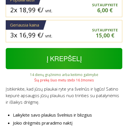
SUTAUPYKITE
2x
18,99
€
/
6,00
€
vnt.
Geriausia kaina
SUTAUPYKITE
3x
16,99
€
/
15,00
€
vnt.
Į KREPŠELĮ
14 dienų grąžinimo arba keitimo galimybė
Šią prekę šiuo metu stebi 16 žmonės
Įsitikinkite, kad jūsų plaukai ryte yra švelnūs ir lygūs! Satino
kepurė apsaugos jūsų plaukus nuo trinties su patalynėmis
ir išlaikys drėgmę.
Laikykite savo plaukus švelnius ir blizgius
Jokio drėgmės praradimo naktį