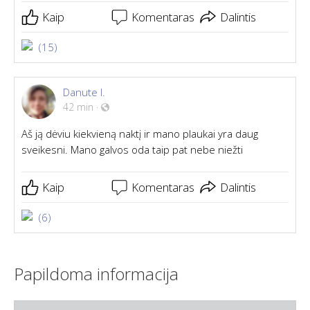
Kaip
Komentaras
Dalintis
(15)
Danute I.
42 min
·
Aš ją dėviu kiekvieną naktį ir mano plaukai yra daug
sveikesni. Mano galvos oda taip pat nebe niežti
Kaip
Komentaras
Dalintis
(6)
Papildoma informacija