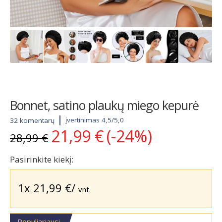
Bonnet, satino plaukų miego kepurė
įvertinimas 4,5/5,0
32 komentarų
21,99
€
(-24%)
Original
Current
28,99
€
price
price
was:
is:
Pasirinkite kiekį:
28,99 €.
21,99 €.
1x
21,99
€
/
vnt.
Populiariausi