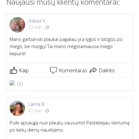
Naujausi mūsų klientų komentarai:
Gabija V.
22 min
·
Mano garbanoti plaukai pagaliau yra lygūs ir blizgūs po
miego, be mazgų! Tai mano mėgstamiausia miego
kepurė!
Kaip
Komentaras
Dalintis
(5)
Laima B.
42 min
·
Puiki apsauga nuo plaukų sausumo! Pastebėjau skirtumą
po kelių dienų naudojimo.