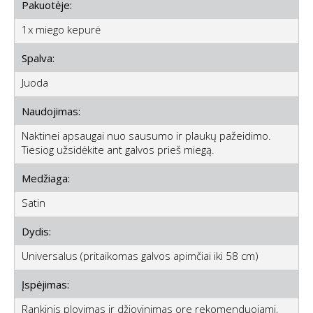
Pakuotėje:
1x miego kepurė
Spalva:
Juoda
Naudojimas:
Naktinei apsaugai nuo sausumo ir plaukų pažeidimo.
Tiesiog užsidėkite ant galvos prieš miegą.
Medžiaga:
Satin
Dydis:
Universalus (pritaikomas galvos apimčiai iki 58 cm)
Įspėjimas:
Rankinis plovimas ir džiovinimas ore rekomenduojami,