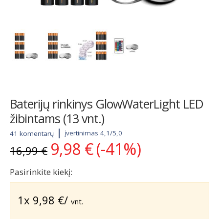
Baterijų rinkinys GlowWaterLight LED
žibintams (13 vnt.)
įvertinimas 4,1/5,0
41 komentarų
9,98
€
(-41%)
Original
Current
16,99
€
price
price
was:
is:
Pasirinkite kiekį:
16,99 €.
9,98 €.
1x
9,98
€
/
vnt.