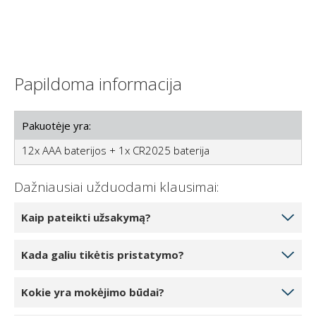
Papildoma informacija
Pakuotėje yra:
12x AAA baterijos + 1x CR2025 baterija
Dažniausiai užduodami klausimai:
Kaip pateikti užsakymą?
Pasirinkite norimą užsakyti produktų kiekį
Kada galiu tikėtis pristatymo?
spustelėdami 1, 2 arba 3 vienetus. Paspaudę mygtuką
“Į krepšelį” įtrauksite gaminį į savo internetinį krepšelį.
Jei jūsų pasirinktas produktas yra mūsų sandėlyje,
Kokie yra mokėjimo būdai?
Į krepšelį galite įtraukti arba pakeisti produktų kiekį.
pristatymo galite tikėtis per 5-7 darbo dienas.
Paspaudę mygtuką Tęsti užsakymą pateksite į kasą.