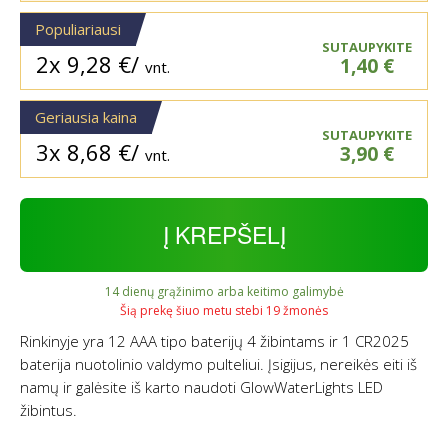
Populiariausi
SUTAUPYKITE
2x
9,28
€
/
1,40
€
vnt.
Geriausia kaina
SUTAUPYKITE
3x
8,68
€
/
3,90
€
vnt.
Į KREPŠELĮ
14 dienų grąžinimo arba keitimo galimybė
Šią prekę šiuo metu stebi 19 žmonės
Rinkinyje yra 12 AAA tipo baterijų 4 žibintams ir 1 CR2025
baterija nuotolinio valdymo pulteliui. Įsigijus, nereikės eiti iš
namų ir galėsite iš karto naudoti GlowWaterLights LED
žibintus.