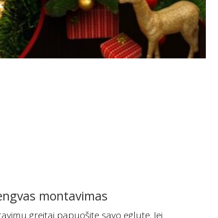
engvas montavimas
vimu greitai papuošite savo eglutę. Jei