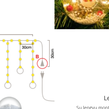
L
Su lengvu monta