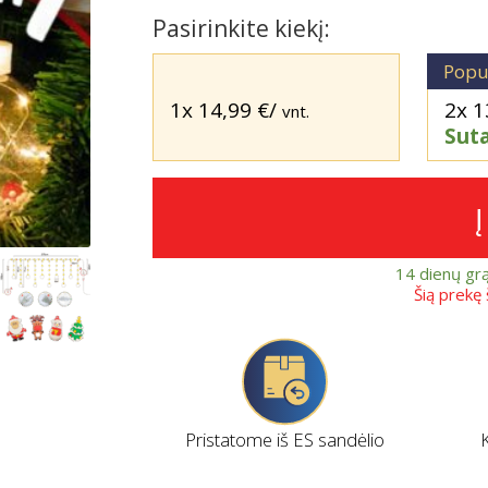
Pasirinkite kiekį:
Popu
1x
14,99
€
/
2x
1
vnt.
Sut
14 dienų gr
Šią prekę
Pristatome iš ES sandėlio