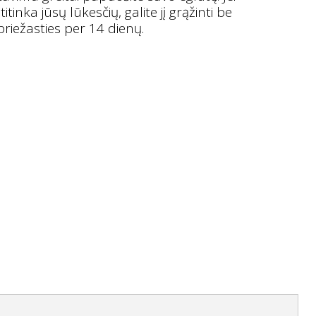
inka jūsų lūkesčių, galite jį grąžinti be
priežasties per 14 dienų.