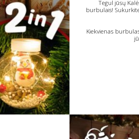
Tegul jūsų Kalė
burbulais! Sukurkit
Kiekvienas burbulas 
j