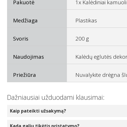
Pakuotė
1x Kalėdiniai kamuoli
Medžiaga
Plastikas
Svoris
200 g
Naudojimas
Kalėdų eglutės dekor
Priežiūra
Nuvalykite drėgna šl
Dažniausiai užduodami klausimai:
Kaip pateikti užsakymą?
Pasirinkite norimą užsakyti produktų kiekį spus
Kada galiu tikėtis pristatymo?