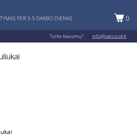
0
ATYMAS PER 3-5 DARBO DIENAS
Turite klausimų?
info@netscroll.lt
liukai
iukai