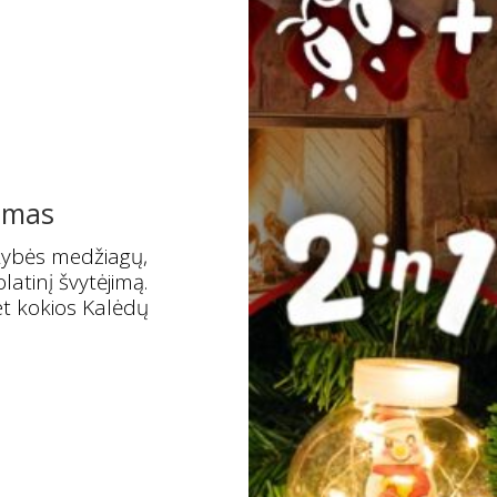
umas
kybės medžiagų,
latinį švytėjimą.
et kokios Kalėdų