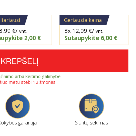
liariausi
Geriausia kaina
3,99
€
/
3x
12,99
€
/
vnt.
vnt.
aupykite
2,00
€
Sutaupykite
6,00
€
Į KREPŠELĮ
ąžinimo arba keitimo galimybė
 šiuo metu stebi 12 žmonės
Kokybės garantija
Siuntų sekimas