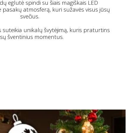
dų eglutė spindi su šiais magiškais LED
e pasakų atmosferą, kuri sužavės visus jūsų
svečius.
suteikia unikalų švytėjimą, kuris praturtins
ūsų šventinius momentus.