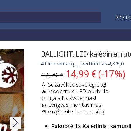
PRIST
BALLIGHT, LED kalėdiniai rutu
41 komentarų
įvertinimas 4,8/5,0
14,99
€
(-17%)
Original
Current
17,99
€
price
price
💧 Sužavėkite savo eglutę!
was:
is:
🔥 Modernūs LED burbulai!
17,99 €.
14,99 €.
✨ Ilgalaikis švytėjimas!
🧽 Lengvas montavimas!
🍴 Grąžinkite be rūpesčių!
Pakuotė 1x Kalėdiniai kamuol