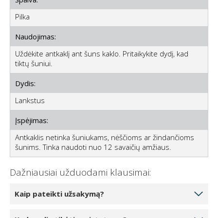
Pilka
Naudojimas:
Uždėkite antkaklį ant šuns kaklo. Pritaikykite dydį, kad
tiktų šuniui.
Dydis:
Lankstus
Įspėjimas:
Antkaklis netinka šuniukams, nėščioms ar žindančioms
šunims. Tinka naudoti nuo 12 savaičių amžiaus.
Dažniausiai užduodami klausimai:
Kaip pateikti užsakymą?
Pasirinkite norimą užsakyti produktų kiekį