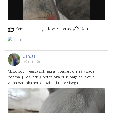
Kaip
Komentaras
Dalintis
(14)
Danute I.
53 min
·
Mūsų šuo mėgsta šokinėti ant paparčių ir aš visada
nerimauju dėl erkių, bet tai yra puiki pagalba! Net jei
viena patenka ant jos kailio, ji neprisisega.