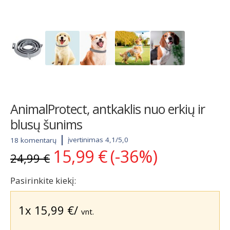
AnimalProtect, antkaklis nuo erkių ir
blusų šunims
įvertinimas 4,1/5,0
18 komentarų
15,99
€
(-36%)
Original
Current
24,99
€
price
price
was:
is:
Pasirinkite kiekį:
24,99 €.
15,99 €.
1x
15,99
€
/
vnt.