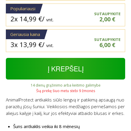
Populiariausi
SUTAUPYKITE
2x
14,99
€
/
2,00
€
vnt.
Geriausia kaina
SUTAUPYKITE
3x
13,99
€
/
6,00
€
vnt.
Į KREPŠELĮ
14 dienų grąžinimo arba keitimo galimybė
Šią prekę šiuo metu stebi 9 žmonės
AnimalProtect antkaklis siūlo lengvą ir patikimą apsaugą nuo
parazitų jūsų šuniui. Veikliosios medžiagos pernešamos per
aliejus kailyje į kailį, kur jos efektyviai atbaido blusas ir erkes.
Šuns antkaklis veikia iki 8 mėnesių