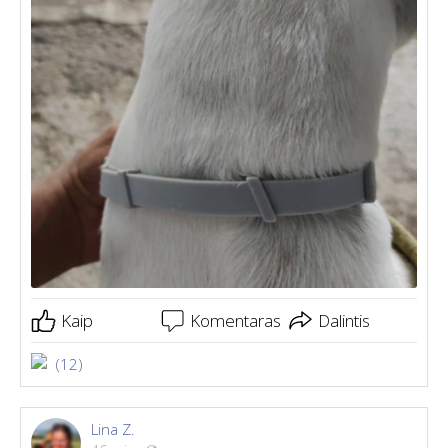
Kaip
Komentaras
Dalintis
(12)
Lina Z.