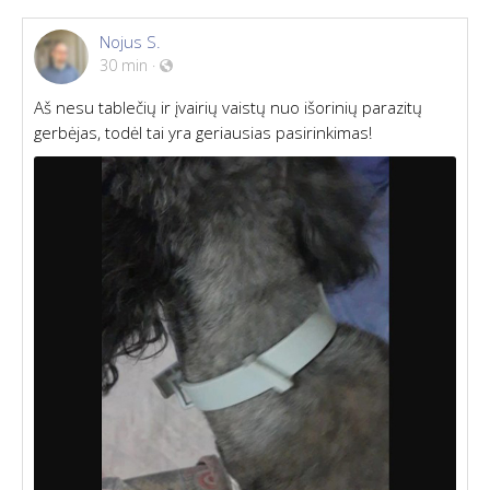
Nojus S.
30 min
·
Aš nesu tablečių ir įvairių vaistų nuo išorinių parazitų
gerbėjas, todėl tai yra geriausias pasirinkimas!