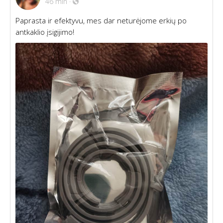
46 min
·
Paprasta ir efektyvu, mes dar neturėjome erkių po
antkaklio įsigijimo!