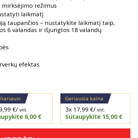
s mirksėjimo režimus
statyti laikmatį
ą taupančios – nustatykite laikmatį taip,
s 6 valandas ir išjungtos 18 valandų
bės
rverkų efektas
liariausi
Geriausia kaina
9,99
€
/
3x
17,99
€
/
vnt.
vnt.
aupykite
6,00
€
Sutaupykite
15,00
€