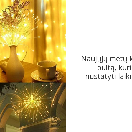
Naujųjų metų l
pultą, kur
nustatyti laik