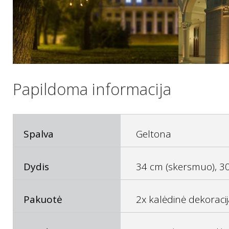
Papildoma informacija
Spalva
Geltona
Dydis
34 cm (skersmuo), 30 c
Pakuotė
2x kalėdinė dekorac