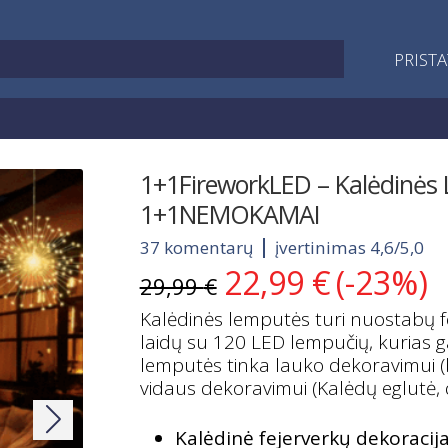
PRIST
1+1FireworkLED – Kalėdinės 
1+1NEMOKAMAI
37 komentarų
įvertinimas 4,6/5,0
22,99
€
(-23%)
Original
Current
29,99
€
price
price
Kalėdinės lemputės turi nuostabų fe
was:
is:
laidų su 120 LED lempučių, kurias g
29,99 €.
22,99 €.
lemputės tinka lauko dekoravimui (ba
vidaus dekoravimui (Kalėdų eglutė, 
Kalėdinė fejerverkų dekoracij