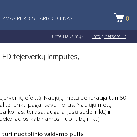
0
ATYMAS PER 3-5 DARBO DIENAS
Turite klausimų?
info@netscroll.lt
LED fejerverkų lemputės,
jerverkų efektą. Naujųjų metų dekoracija turi 60
alite lenkti pagal savo norus. Naujųjų metų
lkonas, terasa, augalai jūsų sode ir kt.) ir
dekoracijos kabinamos nuo lubų ir kt.)
a turi nuotolinio valdymo pultą