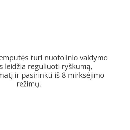
emputės turi nuotolinio valdymo
is leidžia reguliuoti ryškumą,
matį ir pasirinkti iš 8 mirksėjimo
režimų!