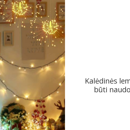
Kalėdinės lem
būti naudoj