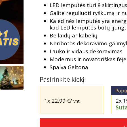
LED lemputės turi 8 skirtingu
Galite reguliuoti ryškumą ir nu
Kalėdinės lemputės yra energij
kad LED lemputės būtų įjungto
Be laidų ar kabelių
Neribotos dekoravimo galimy
Lauko ir vidaus dekoravimas
Modernus ir novatoriškas feje
Spalva Geltona
Pasirinkite kiekį:
Popu
1x
22,99
€
/
2x
1
vnt.
Sut