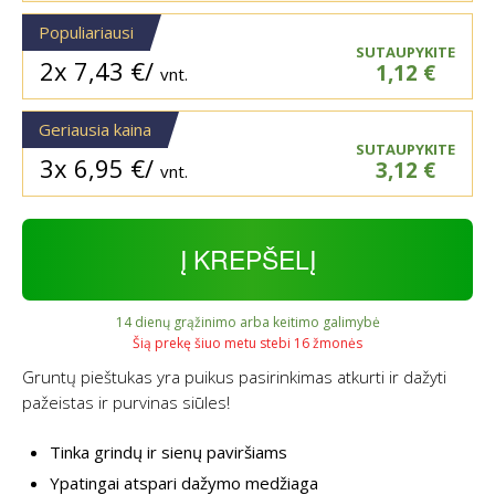
Populiariausi
SUTAUPYKITE
2x
7,43
€
/
1,12
€
vnt.
Geriausia kaina
SUTAUPYKITE
3x
6,95
€
/
3,12
€
vnt.
Į KREPŠELĮ
14 dienų grąžinimo arba keitimo galimybė
Šią prekę šiuo metu stebi 16 žmonės
Gruntų pieštukas yra puikus pasirinkimas atkurti ir dažyti
pažeistas ir purvinas siūles!
Tinka grindų ir sienų paviršiams
Ypatingai atspari dažymo medžiaga