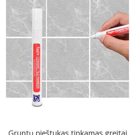
Gruntų pieštukas tinkamas greitai