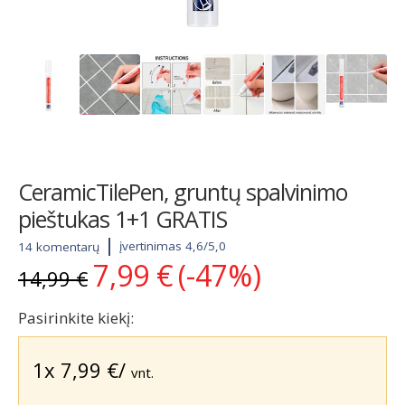
CeramicTilePen, gruntų spalvinimo
pieštukas 1+1 GRATIS
įvertinimas 4,6/5,0
14 komentarų
7,99
€
(-47%)
Original
Current
14,99
€
price
price
was:
is:
Pasirinkite kiekį:
14,99 €.
7,99 €.
1x
7,99
€
/
vnt.