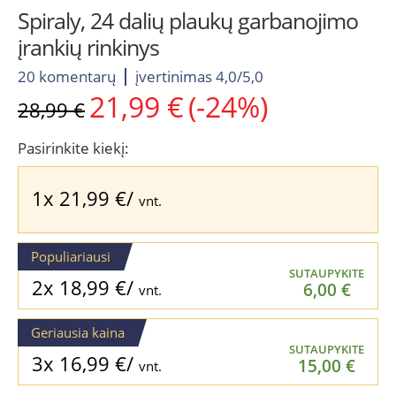
Spiraly, 24 dalių plaukų garbanojimo
įrankių rinkinys
20 komentarų
įvertinimas 4,0/5,0
21,99
€
(-24%)
Original
Current
28,99
€
price
price
was:
is:
Pasirinkite kiekį:
28,99 €.
21,99 €.
1x
21,99
€
/
vnt.
Populiariausi
SUTAUPYKITE
2x
18,99
€
/
6,00
€
vnt.
Geriausia kaina
SUTAUPYKITE
3x
16,99
€
/
15,00
€
vnt.