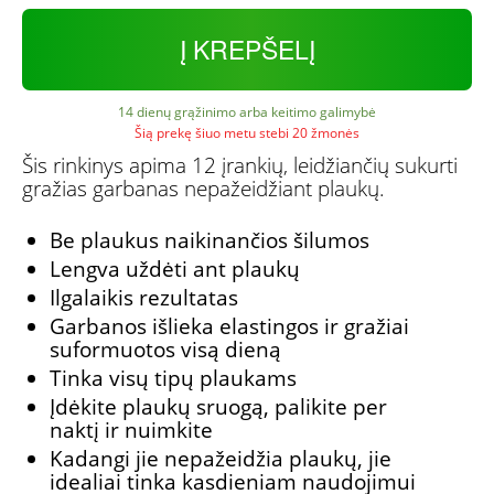
Į KREPŠELĮ
14 dienų grąžinimo arba keitimo galimybė
Šią prekę šiuo metu stebi 20 žmonės
Šis rinkinys apima 12 įrankių, leidžiančių sukurti
gražias garbanas nepažeidžiant plaukų.
Be plaukus naikinančios šilumos
Lengva uždėti ant plaukų
Ilgalaikis rezultatas
Garbanos išlieka elastingos ir gražiai
suformuotos visą dieną
Tinka visų tipų plaukams
Įdėkite plaukų sruogą, palikite per
naktį ir nuimkite
Kadangi jie nepažeidžia plaukų, jie
idealiai tinka kasdieniam naudojimui