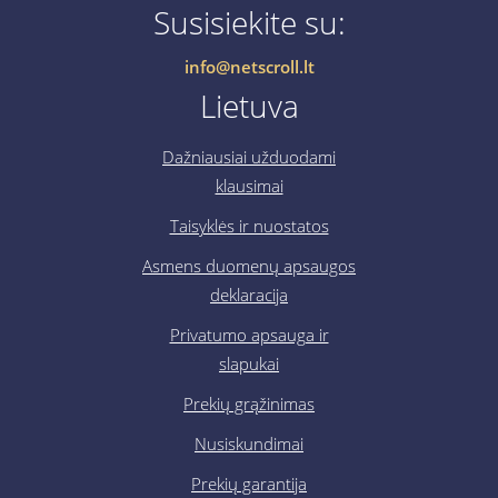
Susisiekite su:
info@netscroll.lt
Lietuva
Dažniausiai užduodami
klausimai
Taisyklės ir nuostatos
Asmens duomenų apsaugos
deklaracija
Privatumo apsauga ir
slapukai
Prekių grąžinimas
Nusiskundimai
Prekių garantija