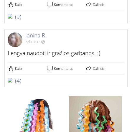
Kaip
Komentaras
Dalintis
(9)
Janina R.
53 min
·
Lengva naudoti ir gražios garbanos. :)
Kaip
Komentaras
Dalintis
(4)