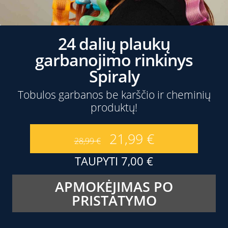
24 dalių plaukų
garbanojimo rinkinys
Spiraly
Tobulos garbanos be karščio ir cheminių
produktų!
21,99
€
28,99
€
TAUPYTI
7,00
€
APMOKĖJIMAS PO
PRISTATYMO