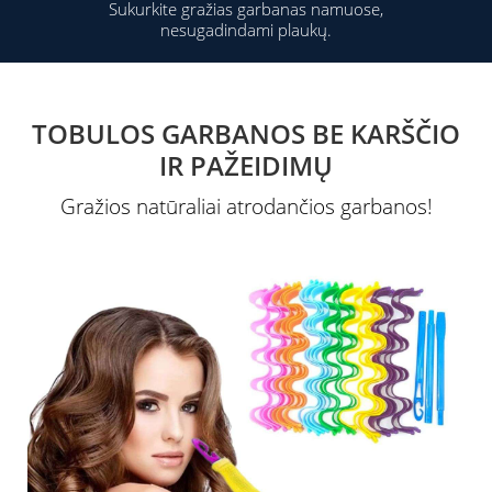
Sukurkite gražias garbanas namuose,
nesugadindami plaukų.
TOBULOS GARBANOS BE KARŠČIO
IR PAŽEIDIMŲ
Gražios natūraliai atrodančios garbanos!