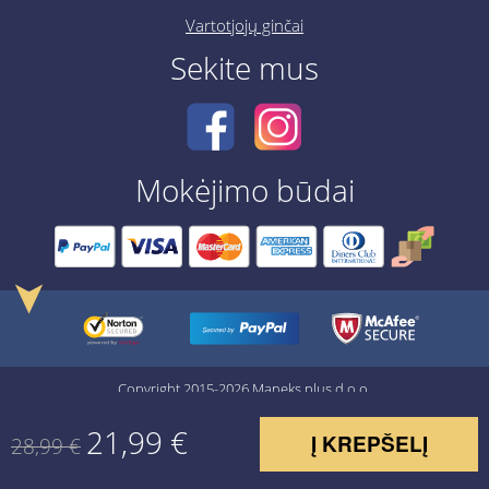
Vartotjojų ginčai
Sekite mus
Mokėjimo būdai
➤
Copyright 2015-2026 Maneks plus d.o.o.
21,99
€
Į KREPŠELĮ
28,99
€