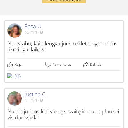
Rasa U.
46 min
·
Nuostabu, kaip lengva juos uždėti, o garbanos
tikrai ilgai laikosi
Kaip
Komentaras
Dalintis
(4)
Justina C.
41 min
·
Naudoju juos kiekvieną savaitę ir mano plaukai
vis dar sveiki.