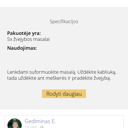
Specifikacijos
Pakuotėje yra:
5x žvejybos masalai
Naudojimas:
Lenkdami suformuokite masalą. Uždėkite kabliuką,
tada uždėkite ant meškerės ir pradėkite žvejybą.
Rodyti daugiau
Gediminas E.
19 min
·