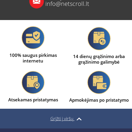
info@netscroll.lt
100% saugus pirkimas
14 dienų grąžinimo arba
internetu
grąžinimo galimybė
Atsekamas pristatymas
Apmokėjimas po pristatymo
Grįžti į viršų