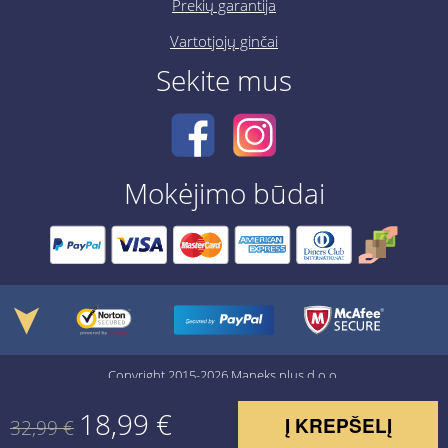
Prekių garantija
Vartotjojų ginčai
Sekite mus
Mokėjimo būdai
➤
Copyright 2015-2026 Maneks plus d.o.o.
18,99
€
Į KREPŠELĮ
32,99
€