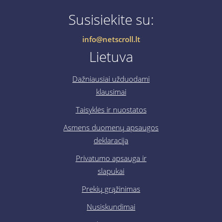
Susisiekite su:
info@netscroll.lt
Lietuva
Dažniausiai užduodami
klausimai
Taisyklės ir nuostatos
Asmens duomenų apsaugos
deklaracija
Privatumo apsauga ir
slapukai
Prekių grąžinimas
Nusiskundimai