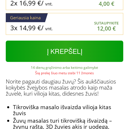
2x
16,99
€
/
4,00
€
vnt.
Geriausia kaina
SUTAUPYKITE
3x
14,99
€
/
12,00
€
vnt.
Į KREPŠELĮ
14 dienų grąžinimo arba keitimo galimybė
Šią prekę šiuo metu stebi 11 žmonės
Norite pagauti daugiau žuvų? Šis aukščiausios
kokybės žvejybos masalas atrodo kaip maža
žuvelė, kuri vilioja kitas, didesnes žuvis!
Tikroviška masalo išvaizda vilioja kitas
žuvis
Žuvų masalas turi tikrovišką išvaizdą –
žvynų raštą, 3D žuvies akis ir uodegą,