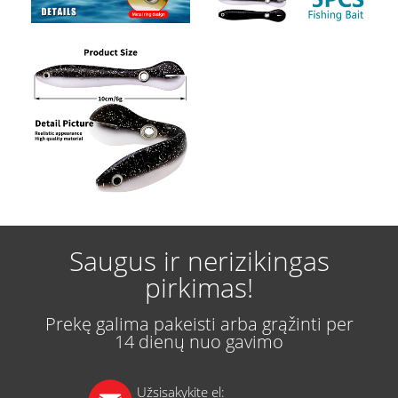
Saugus ir nerizikingas
pirkimas!
Prekę galima pakeisti arba grąžinti per
14 dienų nuo gavimo
Užsisakykite el: