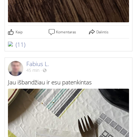
Kaip
Komentaras
Dalintis
(11)
Fabius L.
45 min
·
Jau išbandžiau ir esu patenkintas