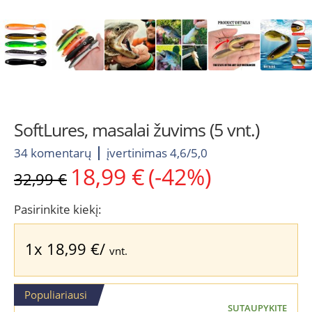
SoftLures, masalai žuvims (5 vnt.)
34 komentarų
įvertinimas 4,6/5,0
18,99
€
(-42%)
Original
Current
32,99
€
price
price
was:
is:
Pasirinkite kiekį:
32,99 €.
18,99 €.
1x
18,99
€
/
vnt.
Populiariausi
SUTAUPYKITE