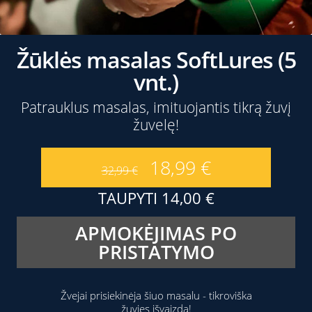
Žūklės masalas SoftLures (5
vnt.)
Patrauklus masalas, imituojantis tikrą žuvį
žuvelę!
18,99
€
32,99
€
TAUPYTI
14,00
€
APMOKĖJIMAS PO
PRISTATYMO
Žvejai prisiekinėja šiuo masalu - tikroviška
žuvies išvaizda!