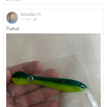
Azuolas H.
21 min
·
Puikus