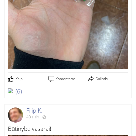
Kaip
Komentaras
Dalintis
(6)
Filip K.
40 min
·
Būtinybė vasarai!