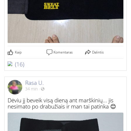
Kaip
Komentaras
Dalintis
(16)
Rasa U.
34 min
·
Dėviu jį beveik visą dieną ant marškinių... jis
nesimato po drabužiais ir man tai patinka 😊