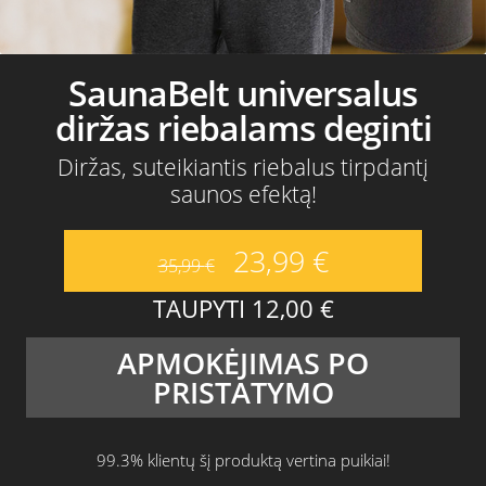
SaunaBelt universalus
diržas riebalams deginti
Diržas, suteikiantis riebalus tirpdantį
saunos efektą!
23,99
€
35,99
€
TAUPYTI
12,00
€
APMOKĖJIMAS PO
PRISTATYMO
99.3% klientų šį produktą vertina puikiai!