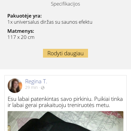
Specifikacijos
Pakuotėje yra:
1x universalus diržas su saunos efektu
Matmenys:
117 x 20 cm
Rodyti daugiau
Regina T.
29 min
·
Esu labai patenkintas savo pirkiniu. Puikiai tinka
ir labai gerai prakaituoju treniruotės metu.