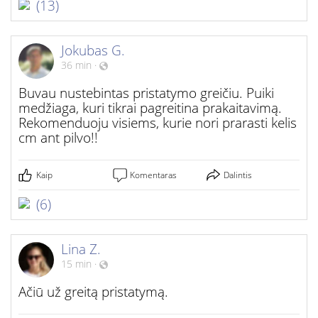
(13)
Jokubas G.
36 min
·
Buvau nustebintas pristatymo greičiu. Puiki
medžiaga, kuri tikrai pagreitina prakaitavimą.
Rekomenduoju visiems, kurie nori prarasti kelis
cm ant pilvo!!
Kaip
Komentaras
Dalintis
(6)
Lina Z.
15 min
·
Ačiū už greitą pristatymą.