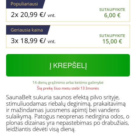
Populiariausi
SUTAUPYKITE
2x
20,99
€
/
6,00
€
vnt.
Geriausia kaina
SUTAUPYKITE
3x
18,99
€
/
15,00
€
vnt.
Į KREPŠELĮ
14 dienų grąžinimo arba keitimo galimybė
Šią prekę šiuo metu stebi 13 žmonės
SaunaBelt sukuria saunos efektą pilvo srityje,
stimuliuodamas riebalų deginimą, prakaitavimą
ir mažindamas juosmens apimtį bei vandens
sulaikymą. Patogus neoprenas nedirgina odos, o
plonas dizainas yra nepastebimas po drabužiais,
leidžiantis dėvėti visą dieną.