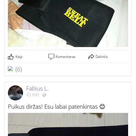
Kaip
Komentaras
Dalintis
(6)
Fabius L.
43 min
·
Puikus diržas! Esu labai patenkintas 😊