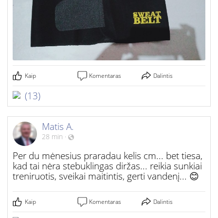
Kaip
Komentaras
Dalintis
(13)
Matis A.
28 min
·
Per du mėnesius praradau kelis cm... bet tiesa,
kad tai nėra stebuklingas diržas... reikia sunkiai
treniruotis, sveikai maitintis, gerti vandenį... 😊
Kaip
Komentaras
Dalintis