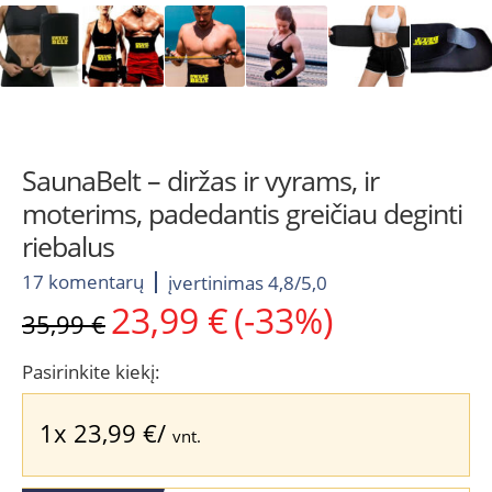
SaunaBelt – diržas ir vyrams, ir
moterims, padedantis greičiau deginti
riebalus
17 komentarų
įvertinimas 4,8/5,0
23,99
€
(-33%)
Original
Current
35,99
€
price
price
was:
is:
Pasirinkite kiekį:
35,99 €.
23,99 €.
1x
23,99
€
/
vnt.