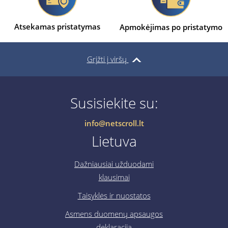
Atsekamas pristatymas
Apmokėjimas po pristatymo
Grįžti į viršų
Susisiekite su:
info@netscroll.lt
Lietuva
Dažniausiai užduodami
klausimai
Taisyklės ir nuostatos
Asmens duomenų apsaugos
deklaracija