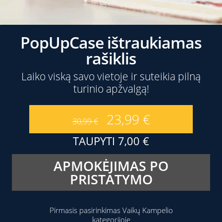
PopUpCase ištraukiamas
rašiklis
Laiko viską savo vietoje ir suteikia pilną
turinio apžvalgą!
23,99
€
30,99
€
TAUPYTI
7,00
€
APMOKĖJIMAS PO
PRISTATYMO
Pirmasis pasirinkimas Vaikų Kampelio
kategorijoje