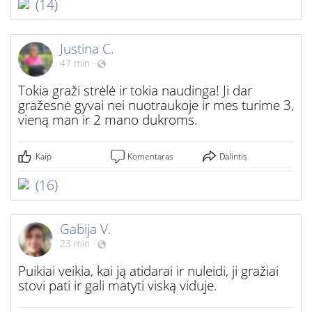
(14)
Justina C.
47 min
·
Tokia graži strėlė ir tokia naudinga! Ji dar
gražesnė gyvai nei nuotraukoje ir mes turime 3,
vieną man ir 2 mano dukroms.
Kaip
Komentaras
Dalintis
(16)
Gabija V.
23 min
·
Puikiai veikia, kai ją atidarai ir nuleidi, ji gražiai
stovi pati ir gali matyti viską viduje.