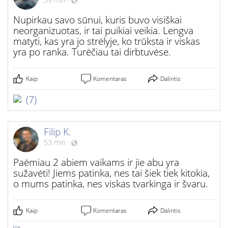
Nupirkau savo sūnui, kuris buvo visiškai
neorganizuotas, ir tai puikiai veikia. Lengva
matyti, kas yra jo strėlyje, ko trūksta ir viskas
yra po ranka. Turėčiau tai dirbtuvėse.
Kaip
Komentaras
Dalintis
(7)
Filip K.
53 min
·
Paėmiau 2 abiem vaikams ir jie abu yra
sužavėti! Jiems patinka, nes tai šiek tiek kitokia,
o mums patinka, nes viskas tvarkinga ir švaru.
Kaip
Komentaras
Dalintis