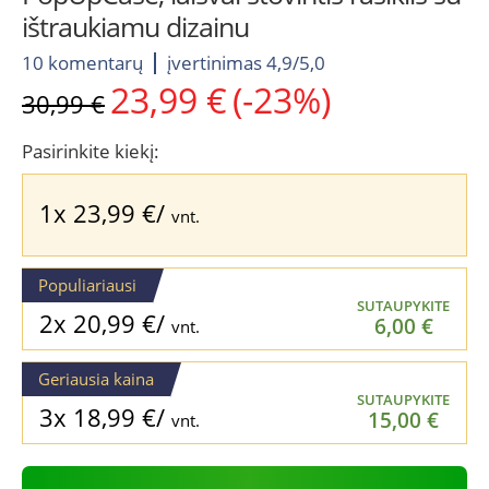
ištraukiamu dizainu
10 komentarų
įvertinimas 4,9/5,0
23,99
€
(-23%)
Original
Current
30,99
€
price
price
was:
is:
Pasirinkite kiekį:
30,99 €.
23,99 €.
1x
23,99
€
/
vnt.
Populiariausi
SUTAUPYKITE
2x
20,99
€
/
6,00
€
vnt.
Geriausia kaina
SUTAUPYKITE
3x
18,99
€
/
15,00
€
vnt.