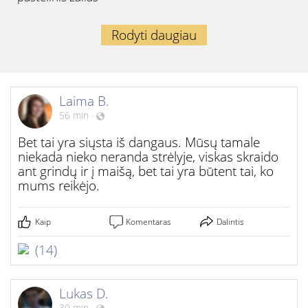
Rodyti daugiau
Laima B.
56 min
·
Bet tai yra siųsta iš dangaus. Mūsų tamale
niekada nieko neranda strėlyje, viskas skraido
ant grindų ir į maišą, bet tai yra būtent tai, ko
mums reikėjo.
Kaip
Komentaras
Dalintis
(14)
Lukas D.
39 min
·