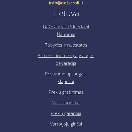
info@netscroll.lt
Lietuva
Dažniausiai užduodami
klausimai
Taisyklės ir nuostatos
Asmens duomenų apsaugos
deklaracija
Privatumo apsauga ir
slapukai
Prekių grąžinimas
Nusiskundimai
Prekių garantija
Vartotjojų ginčai