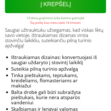
Į KREPŠELĮ
14 dienų grąžinimo arba keitimo galimybė
Šią prekę šiuo metu stebi 14 žmonės
Saugiai užtrauktuku užsegamas, kad viskas liktų
savo vietoje, ištraukiamas dizainas virsta
stovinčiu laikikliu, suteikiančiu pilną turinio
apžvalgą!
Ištraukiamas dizainas: konvertuojasi iš
saugiai uždaryto į stovintį laikiklį
Suteikia pilną turinio apžvalgą
Tinka pieštukams, teptukams,
kreideliams, flomasteriams ar
makiažui
Balta drobė gali būti subraižyta
pieštukais, kurie nėra atsparūs
vandeniui
Skalbiamas ir lengvai valomas