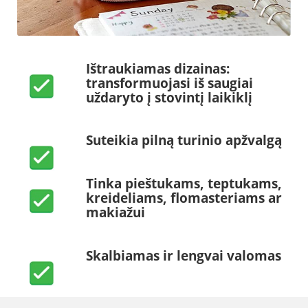
Ištraukiamas dizainas:
transformuojasi iš saugiai
uždaryto į stovintį laikiklį
Suteikia pilną turinio apžvalgą
Tinka pieštukams, teptukams,
kreideliams, flomasteriams ar
makiažui
Skalbiamas ir lengvai valomas