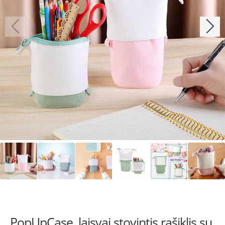
PopUpCase, laisvai stovintis rašiklis su