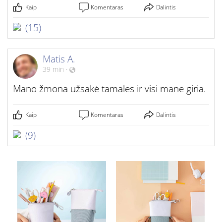
Kaip
Komentaras
Dalintis
(15)
Matis A.
39 min
·
Mano žmona užsakė tamales ir visi mane giria.
Kaip
Komentaras
Dalintis
(9)