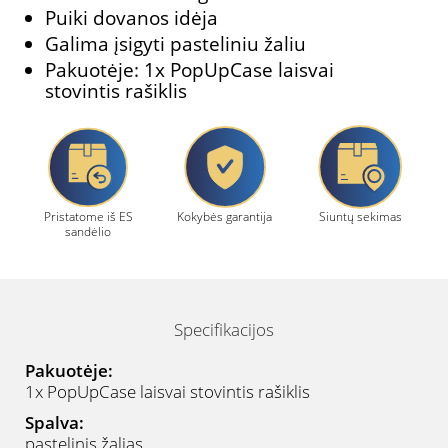
Puiki dovanos idėja
Galima įsigyti pasteliniu žaliu
Pakuotėje: 1x PopUpCase laisvai
stovintis rašiklis
Pristatome iš ES
Kokybės garantija
Siuntų sekimas
sandėlio
Specifikacijos
Pakuotėje:
1x PopUpCase laisvai stovintis rašiklis
Spalva:
pastelinis žalias