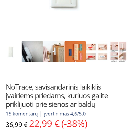
NoTrace, savisandarinis laikiklis
įvairiems priedams, kuriuos galite
priklijuoti prie sienos ar baldų
15 komentarų
įvertinimas 4,6/5,0
22,99
€
(-38%)
Original
Current
36,99
€