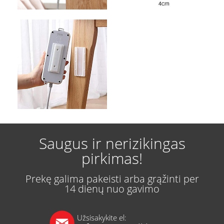
Saugus ir nerizikingas
pirkimas!
Prekę galima pakeisti arba grąžinti per
14 dienų nuo gavimo
Užsisakykite el: