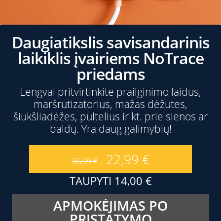
Daugiatikslis savisandarinis
laikiklis įvairiems NoTrace
priedams
Lengvai pritvirtinkite prailginimo laidus,
maršrutizatorius, mažas dėžutes,
šiukšliadėžes, pultelius ir kt. prie sienos ar
baldų. Yra daug galimybių!
22,99
€
36,99
€
TAUPYTI
14,00
€
APMOKĖJIMAS PO
PRISTATYMO