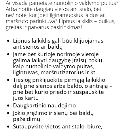
Ar visada pametate nuotolinio valdymo pultus?
Arba norite daugiau vietos ant stalo, bet
nežinote, kur įdėti ilginamuosius laidus ar
maršruto parinktuvą? Lipnus laikiklis – puikus,
greitas ir patvarus pasirinkimas!
Lipnus laikiklis gali būti klijuojamas
ant sienos ar baldų
Jame bet kurioje norimoje vietoje
galima laikyti daugybę įtaisų, tokių
kaip nuotolinio valdymo pultas,
ilgintuvas, maršrutizatorius ir kt.
Tiesiog priklijuokite pirmąją laikiklio
dalį prie sienos arba baldo, o antrąją –
prie bet kurio priedo ir suspauskite
juos kartu
Daugkartinio naudojimo
Jokio gręžimo ir sienų bei baldų
pažeidimų
Sutaupykite vietos ant stalo, biure,