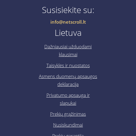
Susisiekite su:
info@netscroll.lt
Lietuva
Dažniausiai užduodami
klausimai
Taisyklės ir nuostatos
Asmens duomenų apsaugos
deklaracija
Privatumo apsauga ir
slapukai
Prekių grąžinimas
Nusiskundimai
Prekių garantija