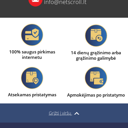
info@netscroll.lt
100% saugus pirkimas
14 dienų grąžinimo arba
internetu
grąžinimo galimybė
Atsekamas pristatymas
Apmokėjimas po pristatymo
Grįžti į viršų