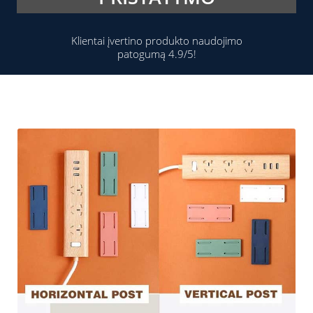
Klientai įvertino produkto naudojimo
patogumą 4.9/5!