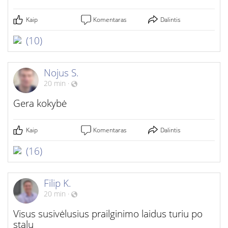
Kaip
Komentaras
Dalintis
(10)
Nojus S.
20 min
·
Gera kokybė
Kaip
Komentaras
Dalintis
(16)
Filip K.
20 min
·
Visus susivėlusius prailginimo laidus turiu po
stalu