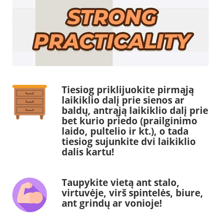
Tiesiog priklijuokite pirmąją
laikiklio dalį prie sienos ar
baldų, antrąją laikiklio dalį prie
bet kurio priedo (prailginimo
laido, pultelio ir kt.), o tada
tiesiog sujunkite dvi laikiklio
dalis kartu!
Taupykite vietą ant stalo,
virtuvėje, virš spintelės, biure,
ant grindų ar vonioje!