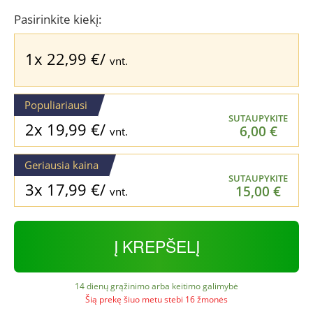
price
price
was:
is:
Pasirinkite kiekį:
36,99 €.
22,99 €.
1x
22,99
€
/
vnt.
Populiariausi
SUTAUPYKITE
2x
19,99
€
/
6,00
€
vnt.
Geriausia kaina
SUTAUPYKITE
3x
17,99
€
/
15,00
€
vnt.
Į KREPŠELĮ
14 dienų grąžinimo arba keitimo galimybė
Šią prekę šiuo metu stebi 16 žmonės