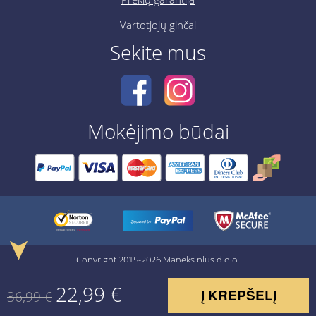
Vartotjojų ginčai
Sekite mus
Mokėjimo būdai
➤
Copyright 2015-2026 Maneks plus d.o.o.
22,99
€
Į KREPŠELĮ
36,99
€