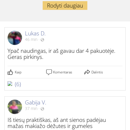
Rodyti daugiau
Lukas D.
46 min
·
Ypač naudingas, ir aš gavau dar 4 pakuotėje.
Geras pirkinys.
Kaip
Komentaras
Dalintis
(6)
Gabija V.
37 min
·
Iš tiesų praktiškas, aš ant sienos padėjau
mažas makiažo dėžutes ir gumeles