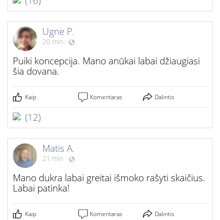
(16)
Ugne P.
20 min
·
Puiki koncepcija. Mano anūkai labai džiaugiasi
šia dovana.
Kaip
Komentaras
Dalintis
(12)
Matis A.
21 min
·
Mano dukra labai greitai išmoko rašyti skaičius.
Labai patinka!
Kaip
Komentaras
Dalintis