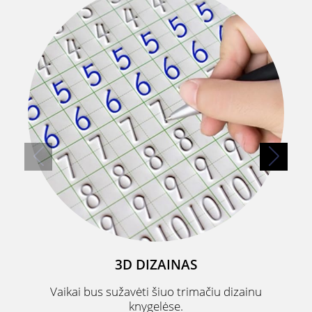
3D DIZAINAS
Vaikai bus sužavėti šiuo trimačiu dizainu
knygelėse.