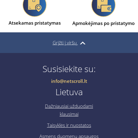
Atsekamas pristatymas
Apmokėjimas po pristatymo
Grįžti į viršų
Susisiekite su:
info@netscroll.lt
Lietuva
Dažniausiai užduodami
klausimai
Taisyklės ir nuostatos
Asmens duomenų apsaugos