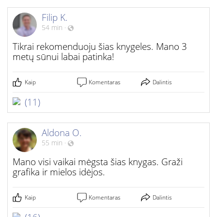
Filip K.
54 min
·
Tikrai rekomenduoju šias knygeles. Mano 3
metų sūnui labai patinka!
Kaip
Komentaras
Dalintis
(11)
Aldona O.
55 min
·
Mano visi vaikai mėgsta šias knygas. Graži
grafika ir mielos idėjos.
Kaip
Komentaras
Dalintis