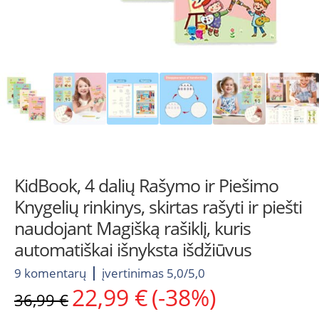
KidBook, 4 dalių Rašymo ir Piešimo
Knygelių rinkinys, skirtas rašyti ir piešti
naudojant Magišką rašiklį, kuris
automatiškai išnyksta išdžiūvus
9 komentarų
įvertinimas 5,0/5,0
22,99
€
(-38%)
Original
Current
36,99
€
price
price