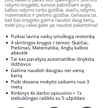
rašymo knygelės, kuriose pabrėžiami anglų
kalbos rašymo ranka įgūdžiai, skaičių rašymo,
matematikos ir piešimo įgūdžiai. Geriausia tai,
kad šias knygeles galima naudoti daug kartų,
todėl jūsų vaikai galės jas naudoti pakartotinai!
Puikiai lavina vaikų smulkiąją motoriką
4 skirtingos knygos / temos: Skaičiai,
Piešimas, Matematika, Anglų kalbos
abėcėlė
Tai kas parašyta automatiškai išnyksta
išdžiūvus
Galima naudoti daugiau nei vieną
kartą
Puiki dovana mokytis vaikams nuo 3
metų
Rinkinys 4x darbo sąsiuvinis + 1x
stebuklingas rašiklis su 5 užpildais