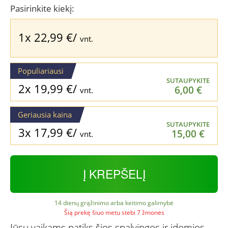
was:
is:
Pasirinkite kiekį:
36,99 €.
22,99 €.
1x
22,99
€
/
vnt.
Populiariausi
SUTAUPYKITE
2x
19,99
€
/
6,00
€
vnt.
Geriausia kaina
SUTAUPYKITE
3x
17,99
€
/
15,00
€
vnt.
Į KREPŠELĮ
14 dienų grąžinimo arba keitimo galimybė
Šią prekę šiuo metu stebi 7 žmonės
Jūsų vaikams patiks šios spalvingos ir įdomios