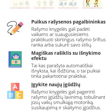
Puikus rašysenos pagalbininkas
Rašymo knygelės gali padėti
vaikams ar suaugusiesiems
praktikuoti skirtingus rašymo šriftus
ranka arba sukurti savo stilių.
Magiškas rašiklis su išnykimo
efektu
Tai kas parašyta automatiškai
išnyksta, kai išdžiūna, o tai puikiai
tinka pakartotinai praktikai.
Įgykite naujų įgūdžių
Rašymo knygelės gali pagerinti
rašymo įgūdžių lavinimą, tobulinant
jūsų vaikų smulkiąją motoriką,
susikaupimą ir skaitymo įgūdžius.