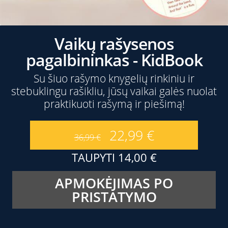
Vaikų rašysenos
pagalbininkas - KidBook
Su šiuo rašymo knygelių rinkiniu ir
stebuklingu rašikliu, jūsų vaikai galės nuolat
praktikuoti rašymą ir piešimą!
22,99
€
36,99
€
TAUPYTI
14,00
€
APMOKĖJIMAS PO
PRISTATYMO