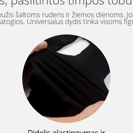
žis šaltoms rudens ir žiemos dienoms. Jos
patogios. Universalus dydis tinka visoms fi
Didelis elastingumas ir