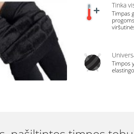
Tinka v
Timpas ga
progoms -
viršutinė
Univers
Timpos y
elastingo
 pašiltintos timpos tobul