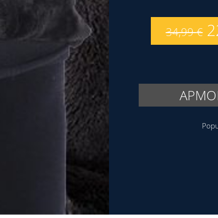
2
34,99
€
APMOK
Popu