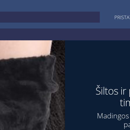
PRISTA
Šiltos i
ti
Madingos 
p