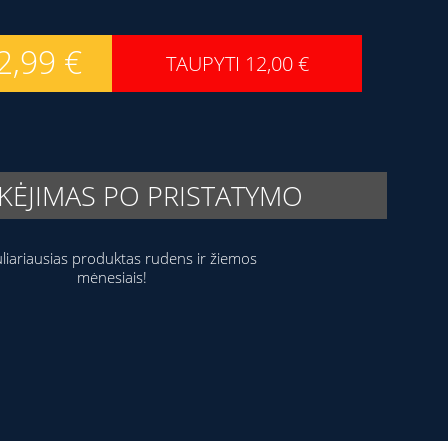
2,99
€
TAUPYTI
12,00
€
ĖJIMAS PO PRISTATYMO
liariausias produktas rudens ir žiemos
mėnesiais!