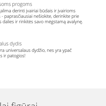
isoms progoms
lima derinti įvairiai būdais ir įvairioms
 paprasčiausiai nešiokite, derinkite prie
s dalies ir rinkitės savo mėgstamą avalynę.
alus dydis
ra universalaus dydžio, nes yra ypač
s ir patogios!
ai figūrai