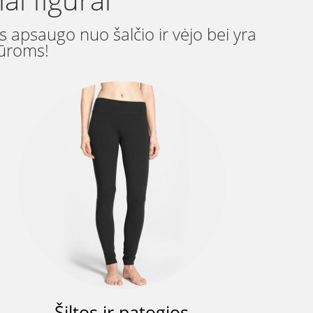
 apsaugo nuo šalčio ir vėjo bei yra
gūroms!
Šiltos ir patogios