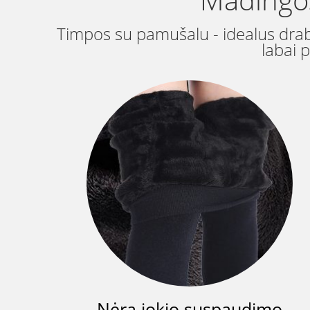
Timpos su pamušalu - idealus drabu
labai 
Nėra jokio suspaudimo