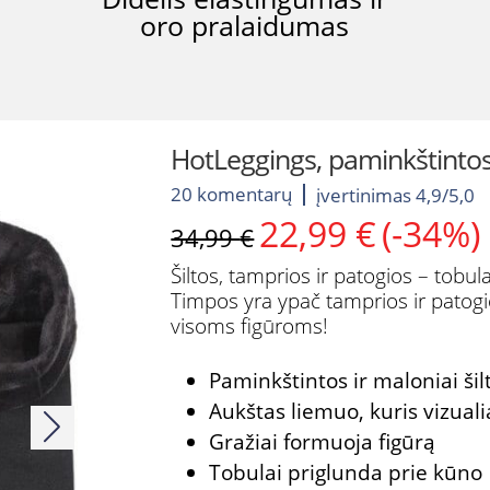
oro pralaidumas
HotLeggings, paminkštintos 
20 komentarų
įvertinimas 4,9/5,0
22,99
€
(-34%)
Original
Current
34,99
€
price
price
Šiltos, tamprios ir patogios – tobu
was:
is:
Timpos yra ypač tamprios ir patogio
34,99 €.
22,99 €.
visoms figūroms!
Paminkštintos ir maloniai šil
Aukštas liemuo, kuris vizuali
Gražiai formuoja figūrą
Tobulai priglunda prie kūno