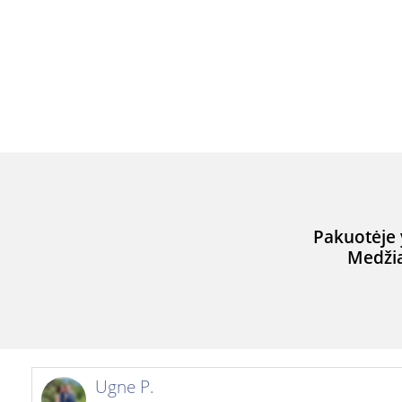
Pakuotėje 
Medži
Ugne P.