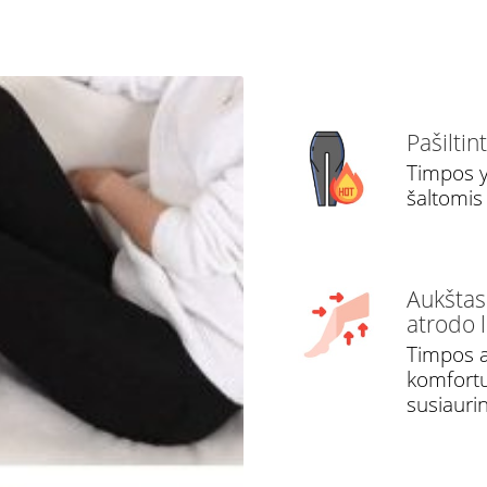
Pašiltin
Timpos y
šaltomis
Aukštas 
atrodo l
Timpos a
komfortui
susiaurin