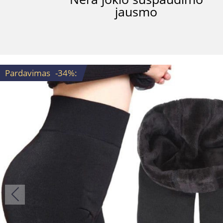
jausmo
Pardavimas
-34%
: