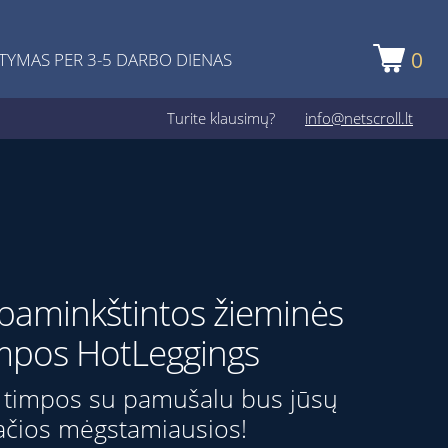
0
TYMAS PER 3-5 DARBO DIENAS
Turite klausimų?
info@netscroll.lt
r paminkštintos žieminės
mpos HotLeggings
timpos su pamušalu bus jūsų
ačios mėgstamiausios!