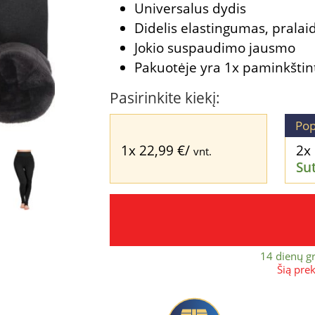
Universalus dydis
Didelis elastingumas, prala
Jokio suspaudimo jausmo
Pakuotėje yra 1x paminkšti
Pasirinkite kiekį:
Pop
1x
22,99
€
/
2x
vnt.
Su
14 dienų g
Šią pre