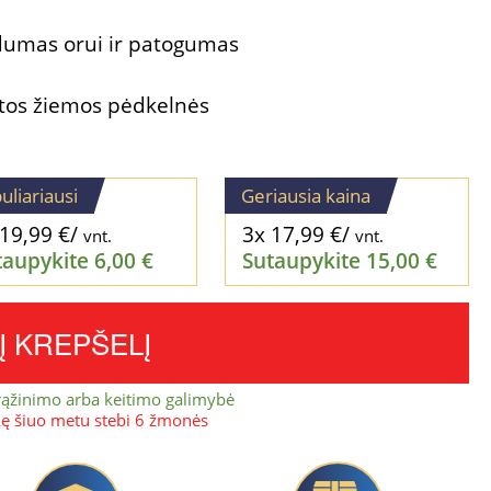
idumas orui ir patogumas
ntos žiemos pėdkelnės
uliariausi
Geriausia kaina
19,99
€
/
3x
17,99
€
/
vnt.
vnt.
taupykite
6,00
€
Sutaupykite
15,00
€
Į KREPŠELĮ
rąžinimo arba keitimo galimybė
kę šiuo metu stebi 6 žmonės