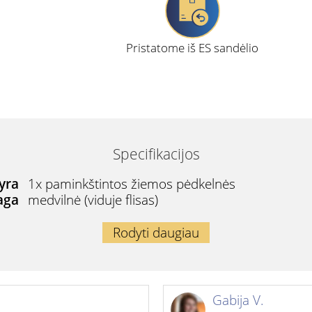
Pristatome iš ES sandėlio
Specifikacijos
yra
1x paminkštintos žiemos pėdkelnės
aga
medvilnė (viduje flisas)
Rodyti daugiau
Gabija V.