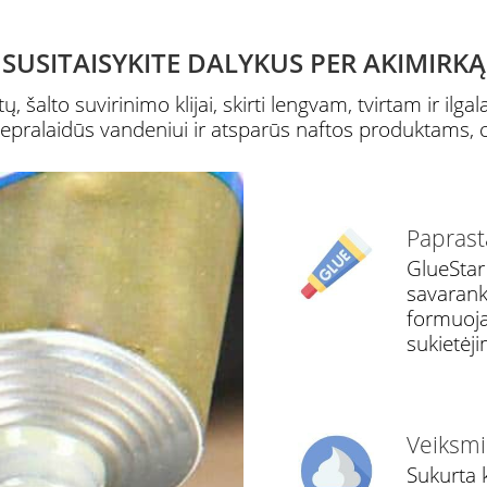
SUSITAISYKITE DALYKUS PER AKIMIRKĄ
 šalto suvirinimo klijai, skirti lengvam, tvirtam ir ilgal
a nepralaidūs vandeniui ir atsparūs naftos produktams,
Paprast
GlueStar 
savaranki
formuojam
sukietėj
Veiksmi
Sukurta k