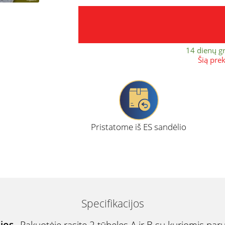
14 dienų g
Šią pre
Pristatome iš ES sandėlio
Specifikacijos
ijos
Pakuotėje rasite 2 tūbeles A ir B
su kuriomis paruo