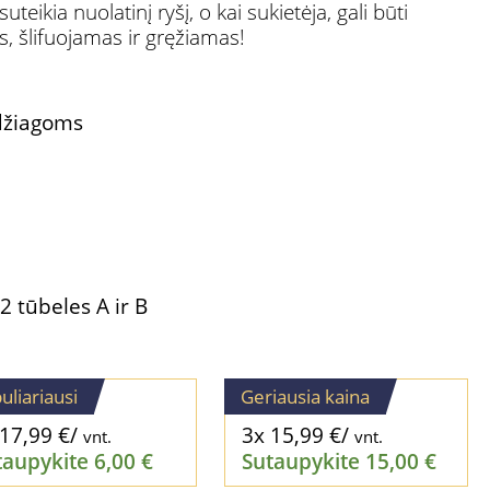
teikia nuolatinį ryšį, o kai sukietėja, gali būti
 šlifuojamas ir gręžiamas!
džiagoms
2 tūbeles A ir B
uliariausi
Geriausia kaina
17,99
€
/
3x
15,99
€
/
vnt.
vnt.
taupykite
6,00
€
Sutaupykite
15,00
€