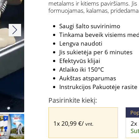
metalams ir kitiems paviršiams. Jis su
34,99 €.
20,99 €.
formuojamas, kalamas, pridedamas,
Saugi šalto suvirinimo
Tinkama beveik visiems me
Lengva naudoti
Jis sukietėja per 6 minutes
Efektyvūs klijai
Atlaiko iki 150°C
Aukštas atsparumas
Instrukcijos Pakuotėje rasite 
Pasirinkite kiekį:
Pop
1x
20,99
€
/
2x
vnt.
Su