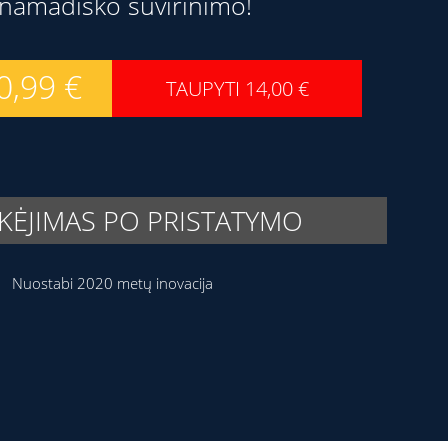
namadiško suvirinimo!
0,99
€
TAUPYTI
14,00
€
ĖJIMAS PO PRISTATYMO
Nuostabi 2020 metų inovacija