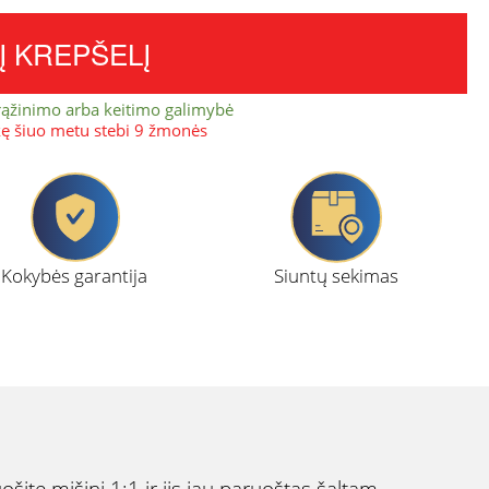
Į KREPŠELĮ
rąžinimo arba keitimo galimybė
kę šiuo metu stebi 9 žmonės
Kokybės garantija
Siuntų sekimas
šite mišinį 1:1 ir jis jau paruoštas šaltam