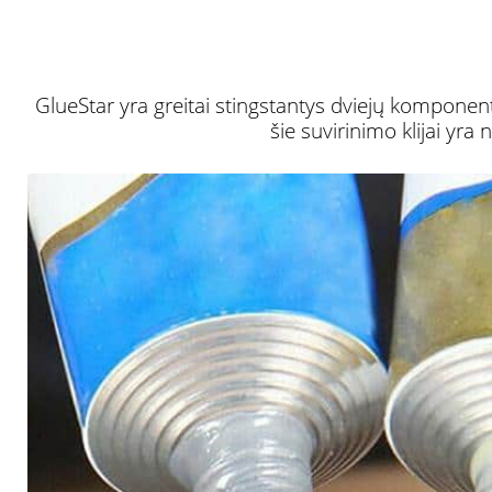
GlueStar yra greitai stingstantys dviejų komponentų,
šie suvirinimo klijai yr