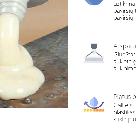
užtikrina 
paviršių 
paviršių
Atsparu
GlueStar 
sukietėję
sukibimo 
Platus 
Galite su
plastikas
stiklo pl