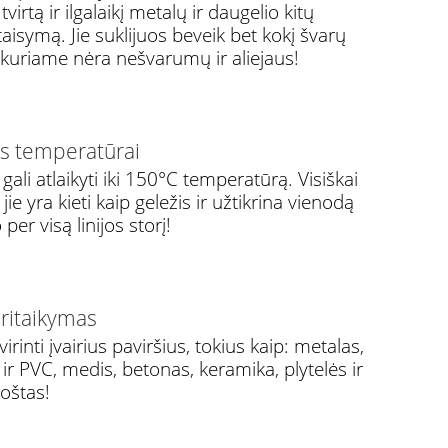
tvirtą ir ilgalaikį metalų ir daugelio kitų
taisymą. Jie suklijuos beveik bet kokį švarų
, kuriame nėra nešvarumų ir aliejaus!
s temperatūrai
gali atlaikyti iki 150°C temperatūrą. Visiškai
 jie yra kieti kaip geležis ir užtikrina vienodą
per visą linijos storį!
pritaikymas
virinti įvairius paviršius, tokius kaip: metalas,
 ir PVC, medis, betonas, keramika, plytelės ir
uoštas!