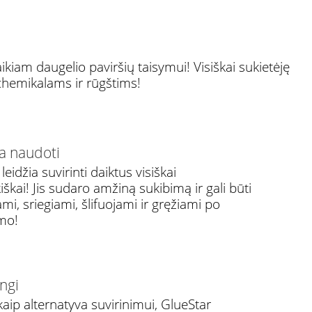
aikiam daugelio paviršių taisymui! Visiškai sukietėję
 chemikalams ir rūgštims!
a naudoti
leidžia suvirinti daiktus visiškai
škai! Jis sudaro amžiną sukibimą ir gali būti
i, sriegiami, šlifuojami ir gręžiami po
imo!
ngi
aip alternatyva suvirinimui, GlueStar