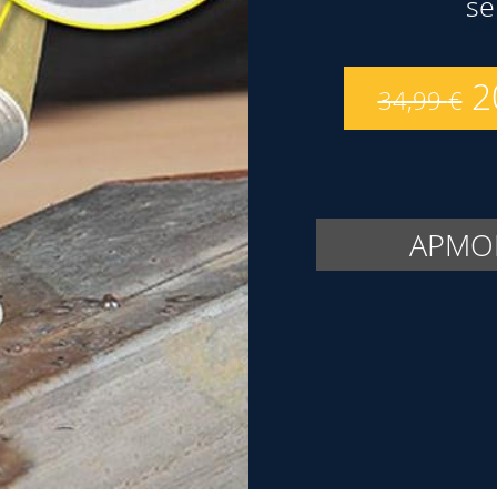
se
2
34,99
€
APMOK