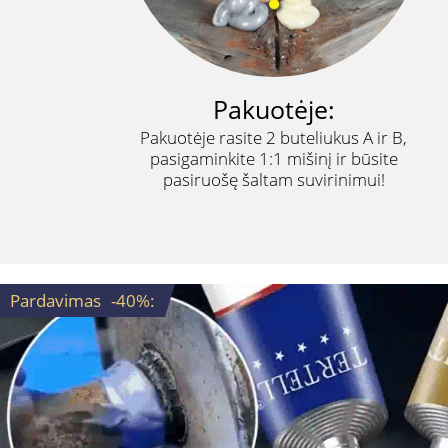
Pakuotėje:
Pakuotėje rasite 2 buteliukus A ir B,
pasigaminkite 1:1 mišinį ir būsite
pasiruošę šaltam suvirinimui!
Pardavimas
-40%
: