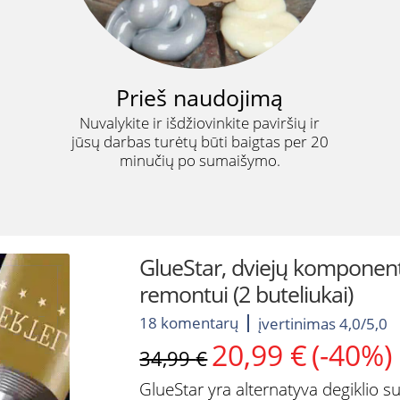
Prieš naudojimą
Nuvalykite ir išdžiovinkite paviršių ir
jūsų darbas turėtų būti baigtas per 20
minučių po sumaišymo.
GlueStar, dviejų komponentų
remontui (2 buteliukai)
18 komentarų
įvertinimas 4,0/5,0
20,99
€
(-40%)
Original
Current
34,99
€
price
price
GlueStar yra alternatyva degiklio su
was:
is: