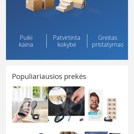
email-b
email-c
Puiki
Patvirtinta
Greitas
My account
kaina
kokybė
pristatymas
Nusiskundimai
Prekių garantija
Populiariausios prekės
Prekių grąžinimas
Privatumo apsauga ir slapukai
Sample Page
Shop