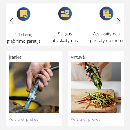
Saugus
Atsiskaitymas
14 dienų
atsiskaitymas
pristatymo metu
grąžinimo garatija
internetu
Įrankiai
Virtuvė
Peržiūrėti prekes
Peržiūrėti prekes