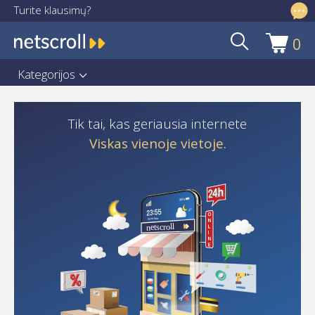
Turite klausimų?
info@netscroll.lt
0
Pereiti
Pereiti
prie
prie
Kategorijos
meniu
turinio
Pradžia
Tik tai, kas geriausia internete
Asmens duomenų apsaugos deklaracija
Viskas vienoje vietoje.
Cart
Checkout
Dažniausiai užduodami klausimai
email
email-a