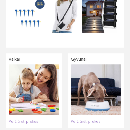
Special Offer
Taisyklės ir nuostatos
Vartotjojų ginčai
Vaikai
Gyvūnai
Peržiūrėti prekes
Peržiūrėti prekes