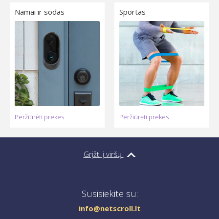
Namai ir sodas
Sportas
Peržiūrėti prekes
Peržiūrėti prekes
Grįžti į viršų
Susisiekite su:
info@netscroll.lt