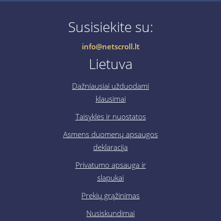
Susisiekite su:
info@netscroll.lt
Lietuva
Dažniausiai užduodami
klausimai
Taisyklės ir nuostatos
Asmens duomenų apsaugos
deklaracija
Privatumo apsauga ir
slapukai
Prekių grąžinimas
Nusiskundimai