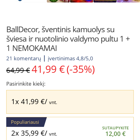
BallDecor, šventinis kamuolys su
šviesa ir nuotolinio valdymo pultu 1 +
1 NEMOKAMAI
21 komentarų
įvertinimas 4,8/5,0
41,99
€
(-35%)
Original
Current
64,99
€
price
price
was:
is:
Pasirinkite kiekį:
64,99 €.
41,99 €.
1x
41,99
€
/
vnt.
Populiariausi
SUTAUPYKITE
2x
35,99
€
/
12,00
€
vnt.