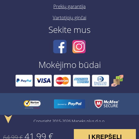
Prekių garantija
Vartotjojų ginčai
Sekite mus
Mokėjimo būdai
➤
Copyright 2015-2026 Maneks plus d.o.o.
41,99
€
Į KREPŠELĮ
64,99
€