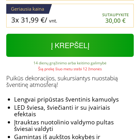
Geriausia kaina
SUTAUPYKITE
3x
31,99
€
/
30,00
€
vnt.
Į KREPŠELĮ
14 dienų grąžinimo arba keitimo galimybė
Šią prekę šiuo metu stebi 12 žmonės
Puikūs dekoracijos, sukursiantys nuostabią
šventinę atmosferą!
Lengvai pripūstas šventinis kamuolys
LED šviesa, šviečianti ir su įvairiais
efektais
Įtrauktas nuotolinio valdymo pultas
šviesai valdyti
Gamintas iš aukštos kokybės ir