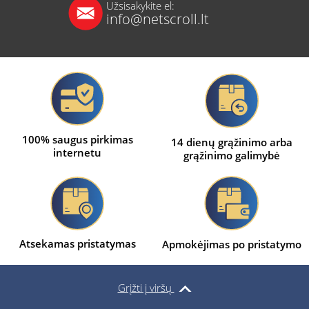
Užsisakykite el:
info@netscroll.lt
100% saugus pirkimas
14 dienų grąžinimo arba
internetu
grąžinimo galimybė
Atsekamas pristatymas
Apmokėjimas po pristatymo
Grįžti į viršų