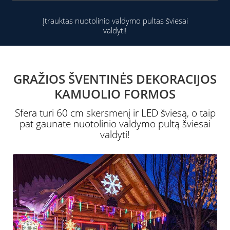
Įtrauktas nuotolinio valdymo pultas šviesai
valdyti!
GRAŽIOS ŠVENTINĖS DEKORACIJOS
KAMUOLIO FORMOS
Sfera turi 60 cm skersmenį ir LED šviesą, o taip
pat gaunate nuotolinio valdymo pultą šviesai
valdyti!