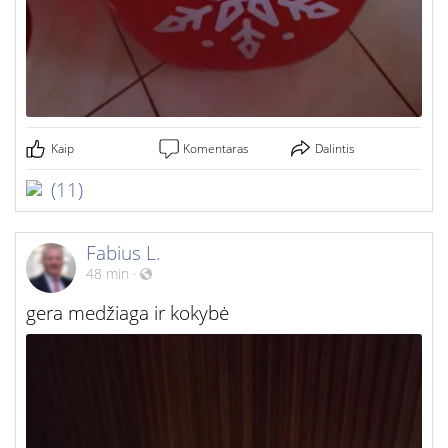
Kaip
Komentaras
Dalintis
(11)
Fabius L.
48 min
·
gera medžiaga ir kokybė