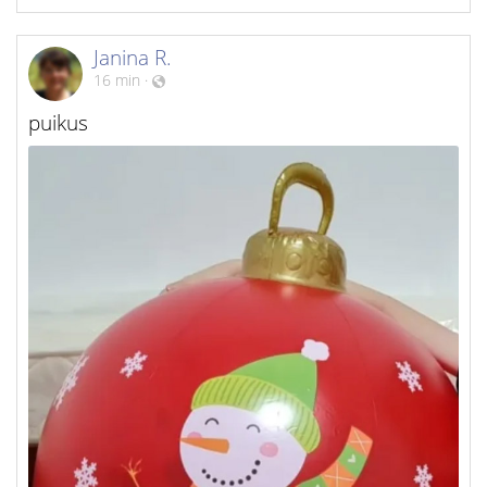
Janina R.
16 min
·
puikus