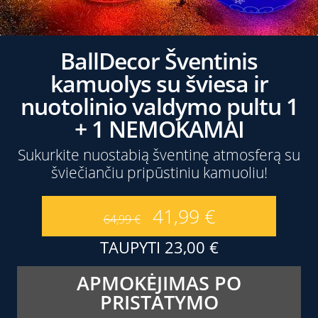
BallDecor Šventinis
kamuolys su šviesa ir
nuotolinio valdymo pultu 1
+ 1 NEMOKAMAI
Sukurkite nuostabią šventinę atmosferą su
šviečiančiu pripūstiniu kamuoliu!
41,99
€
64,99
€
TAUPYTI
23,00
€
APMOKĖJIMAS PO
PRISTATYMO